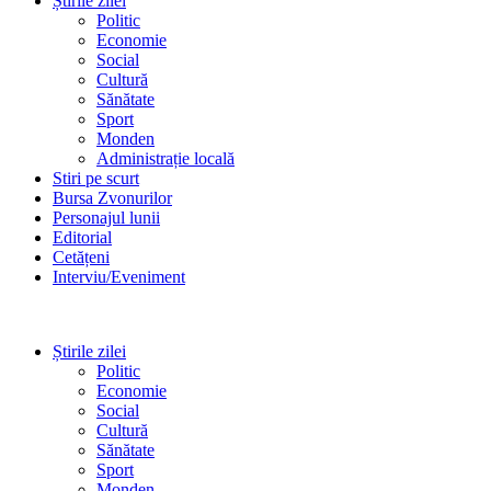
Știrile zilei
Politic
Economie
Social
Cultură
Sănătate
Sport
Monden
Administrație locală
Stiri pe scurt
Bursa Zvonurilor
Personajul lunii
Editorial
Cetățeni
Interviu/Eveniment
Știrile zilei
Politic
Economie
Social
Cultură
Sănătate
Sport
Monden