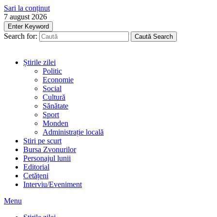
Sari la conținut
7 august 2026
Enter Keyword
Search for:
Caută
Search
Știrile zilei
Politic
Economie
Social
Cultură
Sănătate
Sport
Monden
Administrație locală
Stiri pe scurt
Bursa Zvonurilor
Personajul lunii
Editorial
Cetățeni
Interviu/Eveniment
Menu