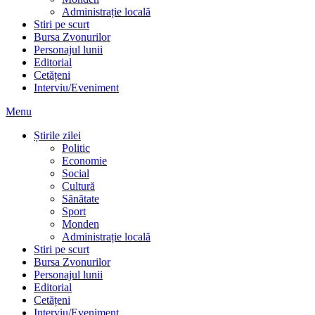
Administrație locală
Stiri pe scurt
Bursa Zvonurilor
Personajul lunii
Editorial
Cetățeni
Interviu/Eveniment
Menu
Știrile zilei
Politic
Economie
Social
Cultură
Sănătate
Sport
Monden
Administrație locală
Stiri pe scurt
Bursa Zvonurilor
Personajul lunii
Editorial
Cetățeni
Interviu/Eveniment