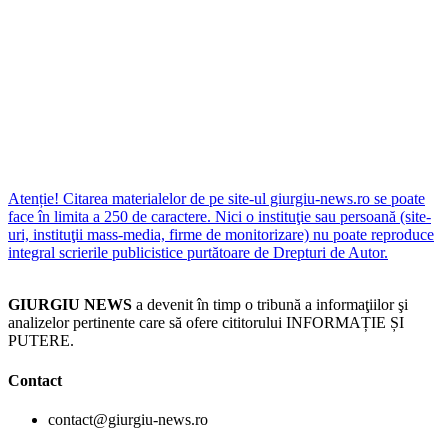
Atenție! Citarea materialelor de pe site-ul giurgiu-news.ro se poate
face în limita a 250 de caractere. Nici o instituţie sau persoană (site-
uri, instituţii mass-media, firme de monitorizare) nu poate reproduce
integral scrierile publicistice purtătoare de Drepturi de Autor.
GIURGIU NEWS
a devenit în timp o tribună a informaţiilor şi
analizelor pertinente care să ofere cititorului INFORMAȚIE ȘI
PUTERE.
Contact
contact@giurgiu-news.ro