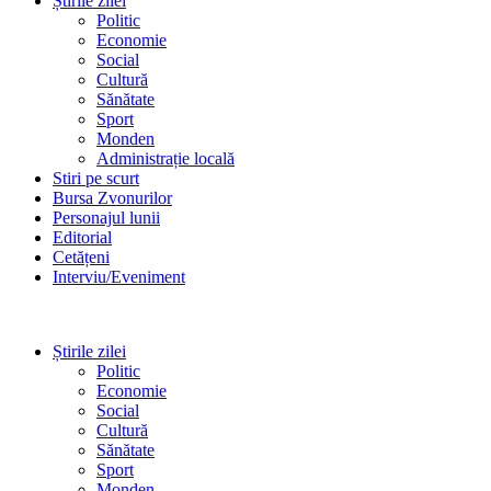
Știrile zilei
Politic
Economie
Social
Cultură
Sănătate
Sport
Monden
Administrație locală
Stiri pe scurt
Bursa Zvonurilor
Personajul lunii
Editorial
Cetățeni
Interviu/Eveniment
Știrile zilei
Politic
Economie
Social
Cultură
Sănătate
Sport
Monden