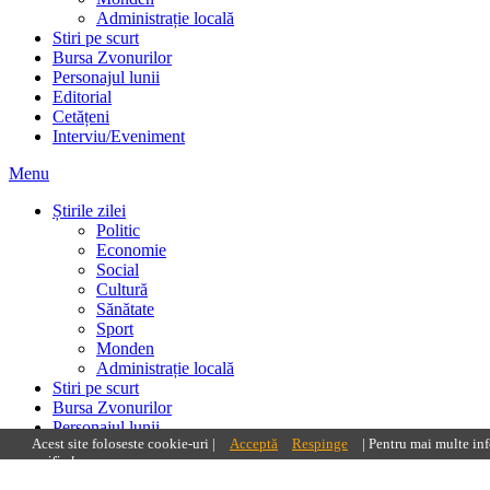
Administrație locală
Stiri pe scurt
Bursa Zvonurilor
Personajul lunii
Editorial
Cetățeni
Interviu/Eveniment
Menu
Știrile zilei
Politic
Economie
Social
Cultură
Sănătate
Sport
Monden
Administrație locală
Stiri pe scurt
Bursa Zvonurilor
Personajul lunii
Acest site foloseste cookie-uri |
Acceptă
Respinge
| Pentru mai multe in
Editorial
specified.
Cetățeni
Interviu/Eveniment