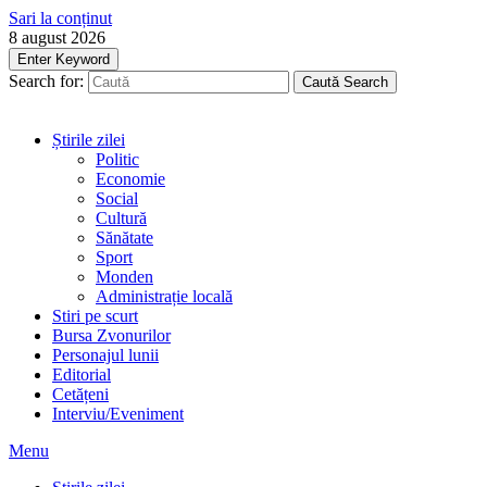
Sari la conținut
8 august 2026
Enter Keyword
Search for:
Caută
Search
Știrile zilei
Politic
Economie
Social
Cultură
Sănătate
Sport
Monden
Administrație locală
Stiri pe scurt
Bursa Zvonurilor
Personajul lunii
Editorial
Cetățeni
Interviu/Eveniment
Menu