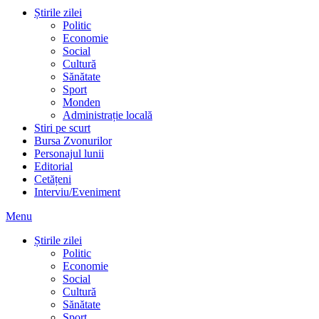
Cultură
Sănătate
Sport
Monden
Administrație locală
Stiri pe scurt
Bursa Zvonurilor
Personajul lunii
Editorial
Cetățeni
Interviu/Eveniment
Menu
Știrile zilei
Politic
Economie
Social
Cultură
Sănătate
Sport
Monden
Administrație locală
Stiri pe scurt
Bursa Zvonurilor