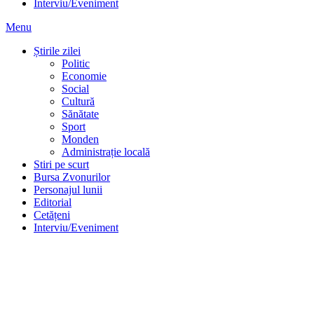
Interviu/Eveniment
Menu
Știrile zilei
Politic
Economie
Social
Cultură
Sănătate
Sport
Monden
Administrație locală
Stiri pe scurt
Bursa Zvonurilor
Personajul lunii
Editorial
Cetățeni
Interviu/Eveniment
Știrile zilei
Politic
Economie
Social