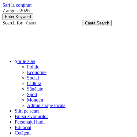
Sari la conținut
7 august 2026
Enter Keyword
Search for:
Caută
Search
Știrile zilei
Politic
Economie
Social
Cultură
Sănătate
Sport
Monden
Administrație locală
Stiri pe scurt
Bursa Zvonurilor
Personajul lunii
Editorial
Cetățeni