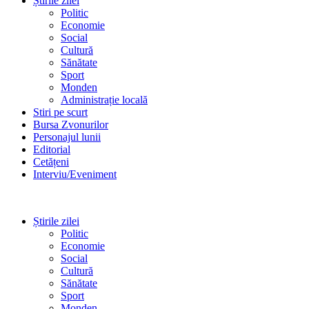
Știrile zilei
Politic
Economie
Social
Cultură
Sănătate
Sport
Monden
Administrație locală
Stiri pe scurt
Bursa Zvonurilor
Personajul lunii
Editorial
Cetățeni
Interviu/Eveniment
Știrile zilei
Politic
Economie
Social
Cultură
Sănătate
Sport
Monden