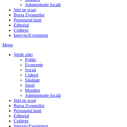
Administrație locală
Stiri pe scurt
Bursa Zvonurilor
Personajul lunii
Editorial
Cetățeni
Interviu/Eveniment
Menu
Știrile zilei
Politic
Economie
Social
Cultură
Sănătate
Sport
Monden
Administrație locală
Stiri pe scurt
Bursa Zvonurilor
Personajul lunii
Editorial
Cetățeni
Interviu/Eveniment