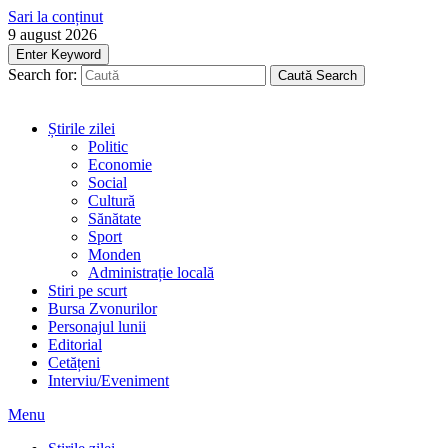
Sari la conținut
9 august 2026
Enter Keyword
Search for:
Caută
Search
Știrile zilei
Politic
Economie
Social
Cultură
Sănătate
Sport
Monden
Administrație locală
Stiri pe scurt
Bursa Zvonurilor
Personajul lunii
Editorial
Cetățeni
Interviu/Eveniment
Menu