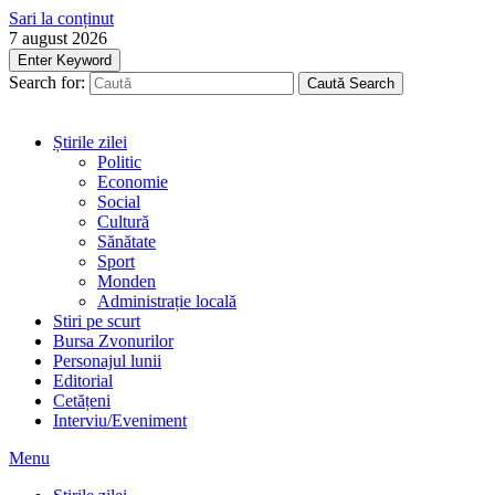
Sari la conținut
7 august 2026
Enter Keyword
Search for:
Caută
Search
Știrile zilei
Politic
Economie
Social
Cultură
Sănătate
Sport
Monden
Administrație locală
Stiri pe scurt
Bursa Zvonurilor
Personajul lunii
Editorial
Cetățeni
Interviu/Eveniment
Menu