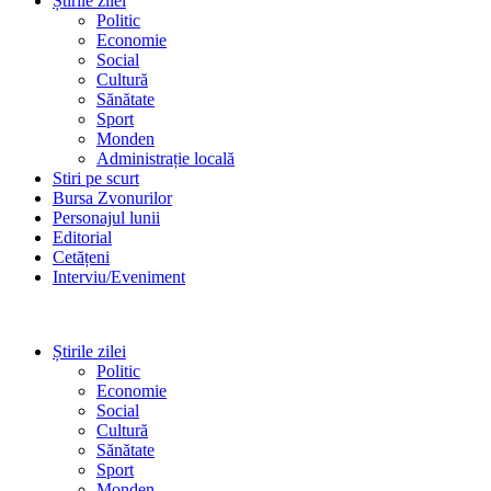
Știrile zilei
Politic
Economie
Social
Cultură
Sănătate
Sport
Monden
Administrație locală
Stiri pe scurt
Bursa Zvonurilor
Personajul lunii
Editorial
Cetățeni
Interviu/Eveniment
Știrile zilei
Politic
Economie
Social
Cultură
Sănătate
Sport
Monden