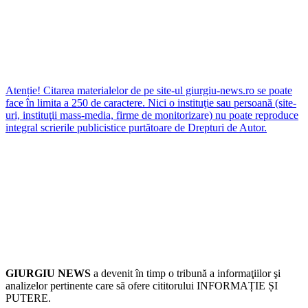
Atenție! Citarea materialelor de pe site-ul giurgiu-news.ro se poate
face în limita a 250 de caractere. Nici o instituţie sau persoană (site-
uri, instituţii mass-media, firme de monitorizare) nu poate reproduce
integral scrierile publicistice purtătoare de Drepturi de Autor.
GIURGIU NEWS
a devenit în timp o tribună a informaţiilor şi
analizelor pertinente care să ofere cititorului INFORMAȚIE ȘI
PUTERE.