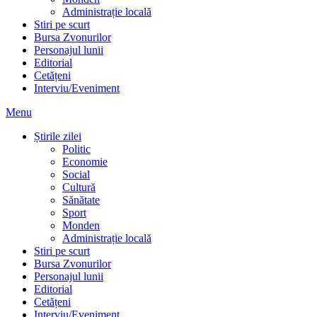
Administrație locală
Stiri pe scurt
Bursa Zvonurilor
Personajul lunii
Editorial
Cetățeni
Interviu/Eveniment
Menu
Știrile zilei
Politic
Economie
Social
Cultură
Sănătate
Sport
Monden
Administrație locală
Stiri pe scurt
Bursa Zvonurilor
Personajul lunii
Editorial
Cetățeni
Interviu/Eveniment