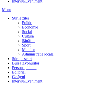
Interviu/Eveniment
Menu
Știrile zilei
Politic
Economie
Social
Cultură
Sănătate
Sport
Monden
Administrație locală
Stiri pe scurt
Bursa Zvonurilor
Personajul lunii
Editorial
Cetățeni
Interviu/Eveniment