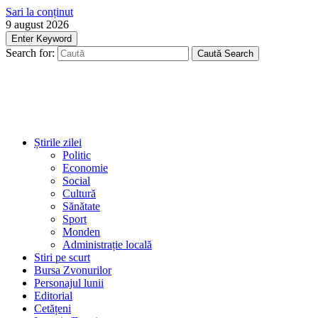
Sari la conținut
9 august 2026
Enter Keyword
Search for:
Caută
Search
Știrile zilei
Politic
Economie
Social
Cultură
Sănătate
Sport
Monden
Administrație locală
Stiri pe scurt
Bursa Zvonurilor
Personajul lunii
Editorial
Cetățeni