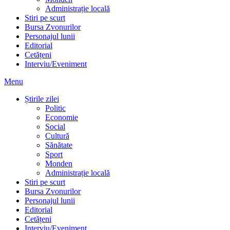
Administrație locală
Stiri pe scurt
Bursa Zvonurilor
Personajul lunii
Editorial
Cetățeni
Interviu/Eveniment
Menu
Știrile zilei
Politic
Economie
Social
Cultură
Sănătate
Sport
Monden
Administrație locală
Stiri pe scurt
Bursa Zvonurilor
Personajul lunii
Editorial
Cetățeni
Interviu/Eveniment