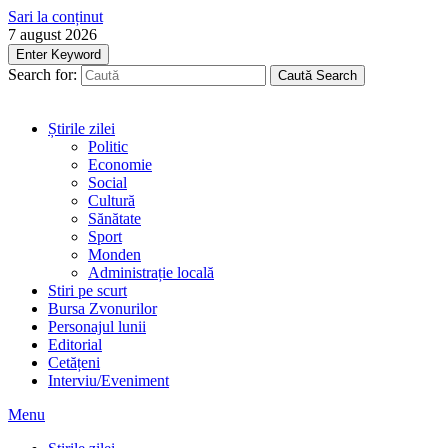
Sari la conținut
7 august 2026
Enter Keyword
Search for:
Caută
Search
Știrile zilei
Politic
Economie
Social
Cultură
Sănătate
Sport
Monden
Administrație locală
Stiri pe scurt
Bursa Zvonurilor
Personajul lunii
Editorial
Cetățeni
Interviu/Eveniment
Menu