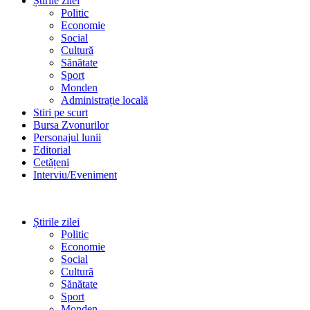
Știrile zilei
Politic
Economie
Social
Cultură
Sănătate
Sport
Monden
Administrație locală
Stiri pe scurt
Bursa Zvonurilor
Personajul lunii
Editorial
Cetățeni
Interviu/Eveniment
Știrile zilei
Politic
Economie
Social
Cultură
Sănătate
Sport
Monden