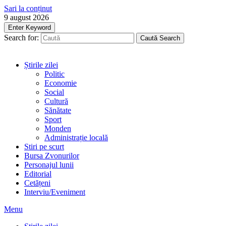
Sari la conținut
9 august 2026
Enter Keyword
Search for:
Caută
Search
Știrile zilei
Politic
Economie
Social
Cultură
Sănătate
Sport
Monden
Administrație locală
Stiri pe scurt
Bursa Zvonurilor
Personajul lunii
Editorial
Cetățeni
Interviu/Eveniment
Menu