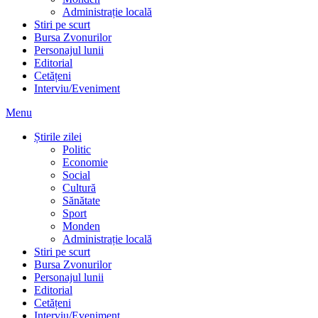
Administrație locală
Stiri pe scurt
Bursa Zvonurilor
Personajul lunii
Editorial
Cetățeni
Interviu/Eveniment
Menu
Știrile zilei
Politic
Economie
Social
Cultură
Sănătate
Sport
Monden
Administrație locală
Stiri pe scurt
Bursa Zvonurilor
Personajul lunii
Editorial
Cetățeni
Interviu/Eveniment