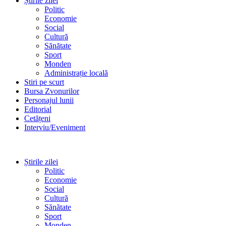
Știrile zilei
Politic
Economie
Social
Cultură
Sănătate
Sport
Monden
Administrație locală
Stiri pe scurt
Bursa Zvonurilor
Personajul lunii
Editorial
Cetățeni
Interviu/Eveniment
Știrile zilei
Politic
Economie
Social
Cultură
Sănătate
Sport
Monden