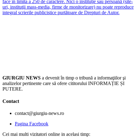
face în limita a 250 de caractere. Nici o instituţie sau persoană (site-
uri, instituţii mass-media, firme de monitorizare) nu poate reproduce
integral scrierile publicistice purtătoare de Drepturi de Autor.
GIURGIU NEWS
a devenit în timp o tribună a informaţiilor şi
analizelor pertinente care să ofere cititorului INFORMAȚIE ȘI
PUTERE.
Contact
contact@giurgiu-news.ro
Pagina Facebook
Cei mai multi vizitatori online in acelasi timp: