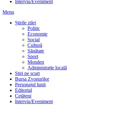
Interviu/Eveniment
Menu
Știrile zilei
Politic
Economie
Social
Cultură
Sănătate
Sport
Monden
Administrație locală
Stiri pe scurt
Bursa Zvonurilor
Personajul lunii
Editorial
Cetățeni
Interviu/Eveniment