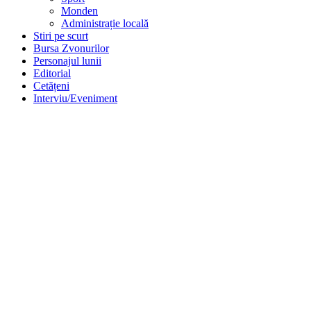
Monden
Administrație locală
Stiri pe scurt
Bursa Zvonurilor
Personajul lunii
Editorial
Cetățeni
Interviu/Eveniment