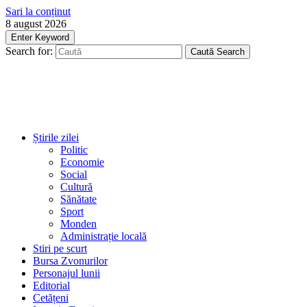
Sari la conținut
8 august 2026
Enter Keyword
Search for:
Caută
Search
Știrile zilei
Politic
Economie
Social
Cultură
Sănătate
Sport
Monden
Administrație locală
Stiri pe scurt
Bursa Zvonurilor
Personajul lunii
Editorial
Cetățeni