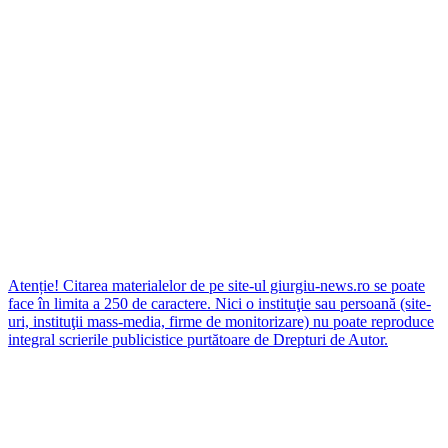
Atenție! Citarea materialelor de pe site-ul giurgiu-news.ro se poate
face în limita a 250 de caractere. Nici o instituţie sau persoană (site-
uri, instituţii mass-media, firme de monitorizare) nu poate reproduce
integral scrierile publicistice purtătoare de Drepturi de Autor.