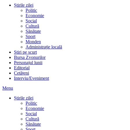
Știrile zilei
Politic
Economie
Social
Cultură
Sănătate
Sport
Monden
Administrație locală
Stiri pe scurt
Bursa Zvonurilor
Personajul lunii
Editorial
Cetățeni
Interviu/Eveniment
Menu
Știrile zilei
Politic
Economie
Social
Cultură
Sănătate
Sport