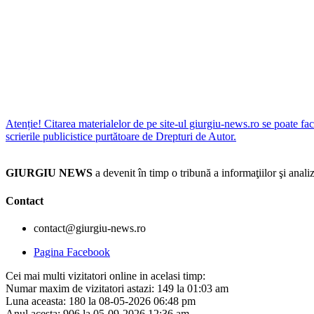
Atenție! Citarea materialelor de pe site-ul giurgiu-news.ro se poate fac
scrierile publicistice purtătoare de Drepturi de Autor.
GIURGIU NEWS
a devenit în timp o tribună a informaţiilor şi an
Contact
contact@giurgiu-news.ro
Pagina Facebook
Cei mai multi vizitatori online in acelasi timp:
Numar maxim de vizitatori astazi: 149 la 01:03 am
Luna aceasta: 180 la 08-05-2026 06:48 pm
Anul acesta: 906 la 05-09-2026 12:36 am