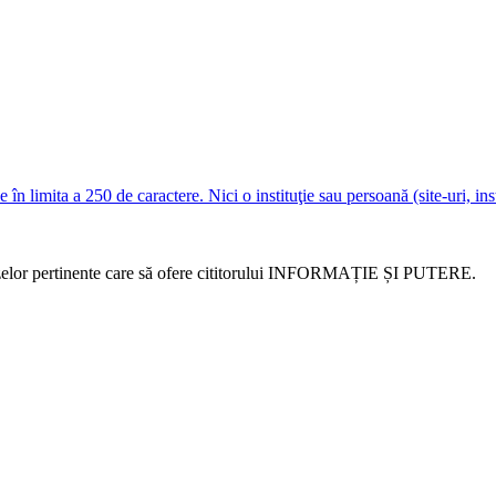
e în limita a 250 de caractere. Nici o instituţie sau persoană (site-uri, i
alizelor pertinente care să ofere cititorului INFORMAȚIE ȘI PUTERE.