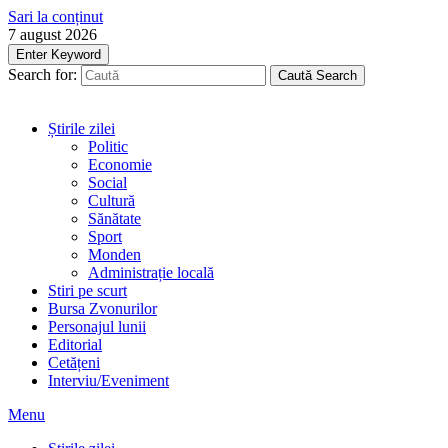
Sari la conținut
7 august 2026
Enter Keyword
Search for:
Caută
Search
Știrile zilei
Politic
Economie
Social
Cultură
Sănătate
Sport
Monden
Administrație locală
Stiri pe scurt
Bursa Zvonurilor
Personajul lunii
Editorial
Cetățeni
Interviu/Eveniment
Menu