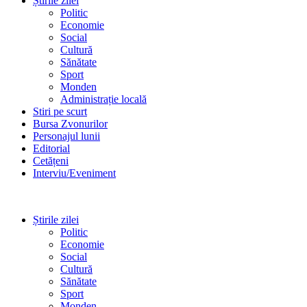
Știrile zilei
Politic
Economie
Social
Cultură
Sănătate
Sport
Monden
Administrație locală
Stiri pe scurt
Bursa Zvonurilor
Personajul lunii
Editorial
Cetățeni
Interviu/Eveniment
Știrile zilei
Politic
Economie
Social
Cultură
Sănătate
Sport
Monden