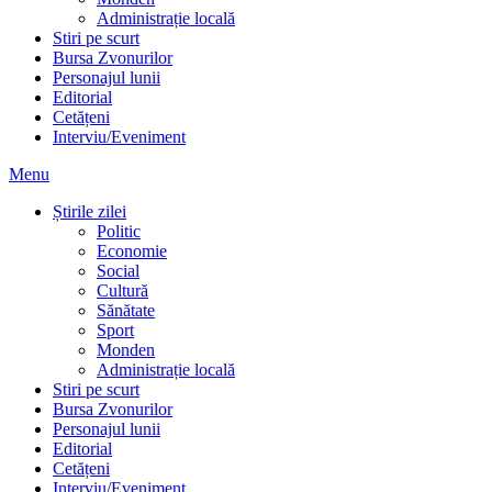
Administrație locală
Stiri pe scurt
Bursa Zvonurilor
Personajul lunii
Editorial
Cetățeni
Interviu/Eveniment
Menu
Știrile zilei
Politic
Economie
Social
Cultură
Sănătate
Sport
Monden
Administrație locală
Stiri pe scurt
Bursa Zvonurilor
Personajul lunii
Editorial
Cetățeni
Interviu/Eveniment