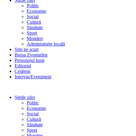
Știrile zilei
Politic
Economie
Social
Cultură
Sănătate
Sport
Monden
Administrație locală
Stiri pe scurt
Bursa Zvonurilor
Personajul lunii
Editorial
Cetățeni
Interviu/Eveniment
Știrile zilei
Politic
Economie
Social
Cultură
Sănătate
Sport
Monden