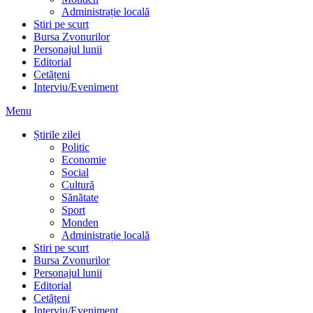
Administrație locală
Stiri pe scurt
Bursa Zvonurilor
Personajul lunii
Editorial
Cetățeni
Interviu/Eveniment
Menu
Știrile zilei
Politic
Economie
Social
Cultură
Sănătate
Sport
Monden
Administrație locală
Stiri pe scurt
Bursa Zvonurilor
Personajul lunii
Editorial
Cetățeni
Interviu/Eveniment