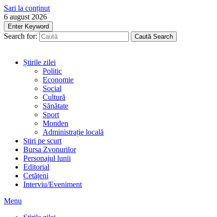
Sari la conținut
6 august 2026
Enter Keyword
Search for:
Caută
Search
Știrile zilei
Politic
Economie
Social
Cultură
Sănătate
Sport
Monden
Administrație locală
Stiri pe scurt
Bursa Zvonurilor
Personajul lunii
Editorial
Cetățeni
Interviu/Eveniment
Menu