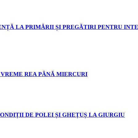
ȚĂ LA PRIMĂRII ȘI PREGĂTIRI PENTRU INTER
E VREME REA PÂNĂ MIERCURI
ONDIȚII DE POLEI ȘI GHEȚUȘ LA GIURGIU