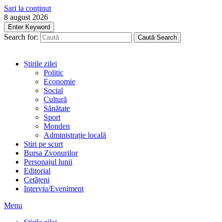
Sari la conținut
8 august 2026
Enter Keyword
Search for:
Caută
Search
Știrile zilei
Politic
Economie
Social
Cultură
Sănătate
Sport
Monden
Administrație locală
Stiri pe scurt
Bursa Zvonurilor
Personajul lunii
Editorial
Cetățeni
Interviu/Eveniment
Menu