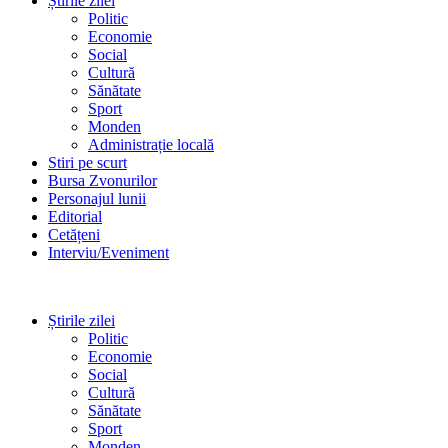
Știrile zilei
Politic
Economie
Social
Cultură
Sănătate
Sport
Monden
Administrație locală
Stiri pe scurt
Bursa Zvonurilor
Personajul lunii
Editorial
Cetățeni
Interviu/Eveniment
Știrile zilei
Politic
Economie
Social
Cultură
Sănătate
Sport
Monden