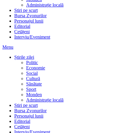
Administrație locală
Stiri pe scurt
Bursa Zvonurilor
Personajul lunii
Editorial
Cetățeni
Interviu/Eveniment
Menu
Știrile zilei
Politic
Economie
Social
Cultură
Sănătate
Sport
Monden
Administrație locală
Stiri pe scurt
Bursa Zvonurilor
Personajul lunii
Editorial
Cetățeni
Interviu/Eveniment