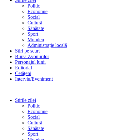
Știrile zilei
Politic
Economie
Social
Cultură
Sănătate
Sport
Monden
Administrație locală
Stiri pe scurt
Bursa Zvonurilor
Personajul lunii
Editorial
Cetățeni
Interviu/Eveniment
Știrile zilei
Politic
Economie
Social
Cultură
Sănătate
Sport
Monden