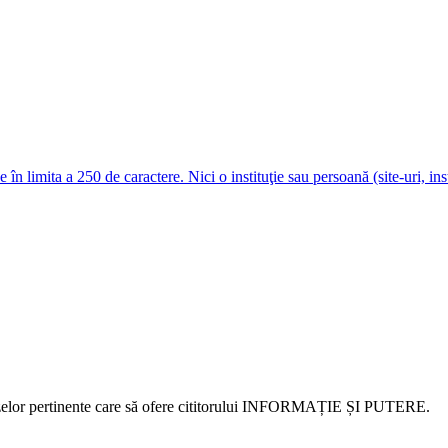
e în limita a 250 de caractere. Nici o instituţie sau persoană (site-uri, i
alizelor pertinente care să ofere cititorului INFORMAȚIE ȘI PUTERE.