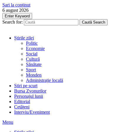
Sari la conținut
6 august 2026
Enter Keyword
Search for:
Caută
Search
Știrile zilei
Politic
Economie
Social
Cultură
Sănătate
Sport
Monden
Administrație locală
Stiri pe scurt
Bursa Zvonurilor
Personajul lunii
Editorial
Cetățeni
Interviu/Eveniment
Menu