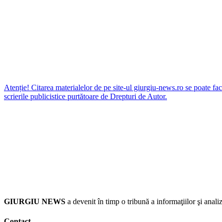
Atenție! Citarea materialelor de pe site-ul giurgiu-news.ro se poate fac
scrierile publicistice purtătoare de Drepturi de Autor.
GIURGIU NEWS
a devenit în timp o tribună a informaţiilor şi an
Contact