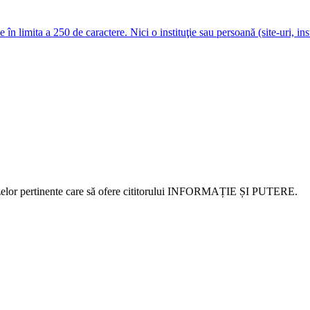
e în limita a 250 de caractere. Nici o instituţie sau persoană (site-uri, i
alizelor pertinente care să ofere cititorului INFORMAȚIE ȘI PUTERE.