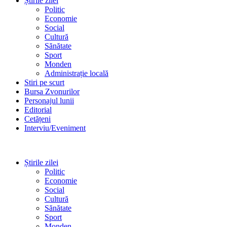
Știrile zilei
Politic
Economie
Social
Cultură
Sănătate
Sport
Monden
Administrație locală
Stiri pe scurt
Bursa Zvonurilor
Personajul lunii
Editorial
Cetățeni
Interviu/Eveniment
Știrile zilei
Politic
Economie
Social
Cultură
Sănătate
Sport
Monden