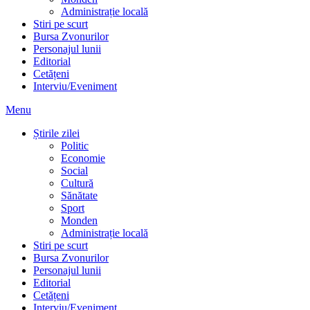
Administrație locală
Stiri pe scurt
Bursa Zvonurilor
Personajul lunii
Editorial
Cetățeni
Interviu/Eveniment
Menu
Știrile zilei
Politic
Economie
Social
Cultură
Sănătate
Sport
Monden
Administrație locală
Stiri pe scurt
Bursa Zvonurilor
Personajul lunii
Editorial
Cetățeni
Interviu/Eveniment