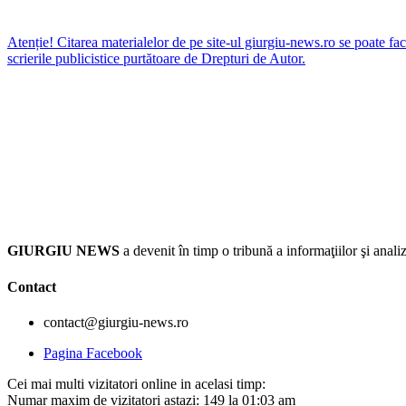
Atenție! Citarea materialelor de pe site-ul giurgiu-news.ro se poate fac
scrierile publicistice purtătoare de Drepturi de Autor.
GIURGIU NEWS
a devenit în timp o tribună a informaţiilor şi an
Contact
contact@giurgiu-news.ro
Pagina Facebook
Cei mai multi vizitatori online in acelasi timp:
Numar maxim de vizitatori astazi: 149 la 01:03 am