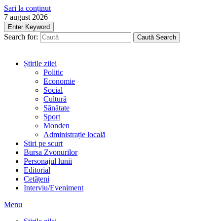
Sari la conținut
7 august 2026
Enter Keyword
Search for:
Caută
Search
Știrile zilei
Politic
Economie
Social
Cultură
Sănătate
Sport
Monden
Administrație locală
Stiri pe scurt
Bursa Zvonurilor
Personajul lunii
Editorial
Cetățeni
Interviu/Eveniment
Menu