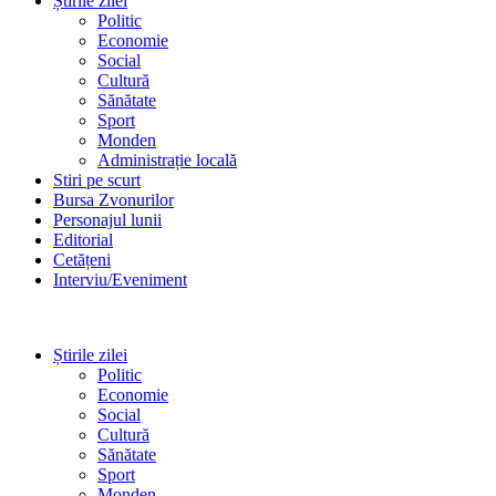
Știrile zilei
Politic
Economie
Social
Cultură
Sănătate
Sport
Monden
Administrație locală
Stiri pe scurt
Bursa Zvonurilor
Personajul lunii
Editorial
Cetățeni
Interviu/Eveniment
Știrile zilei
Politic
Economie
Social
Cultură
Sănătate
Sport
Monden