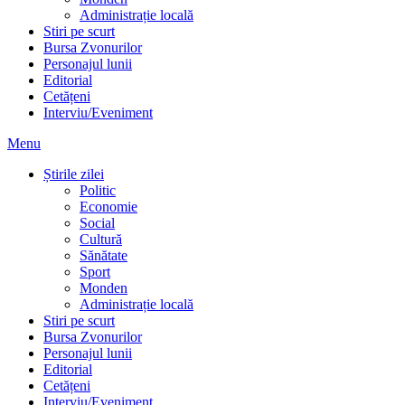
Administrație locală
Stiri pe scurt
Bursa Zvonurilor
Personajul lunii
Editorial
Cetățeni
Interviu/Eveniment
Menu
Știrile zilei
Politic
Economie
Social
Cultură
Sănătate
Sport
Monden
Administrație locală
Stiri pe scurt
Bursa Zvonurilor
Personajul lunii
Editorial
Cetățeni
Interviu/Eveniment