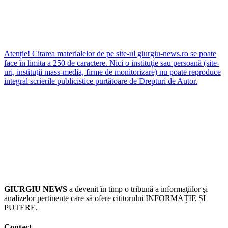
Atenție! Citarea materialelor de pe site-ul giurgiu-news.ro se poate
face în limita a 250 de caractere. Nici o instituţie sau persoană (site-
uri, instituţii mass-media, firme de monitorizare) nu poate reproduce
integral scrierile publicistice purtătoare de Drepturi de Autor.
GIURGIU NEWS
a devenit în timp o tribună a informaţiilor şi
analizelor pertinente care să ofere cititorului INFORMAȚIE ȘI
PUTERE.
Contact