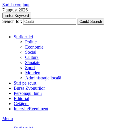
Sari la conținut
7 august 2026
Enter Keyword
Search for:
Caută
Search
Știrile zilei
Politic
Economie
Social
Cultură
Sănătate
Sport
Monden
Administrație locală
Stiri pe scurt
Bursa Zvonurilor
Personajul lunii
Editorial
Cetățeni
Interviu/Eveniment
Menu