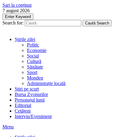
Sari la conținut
7 august 2026
Enter Keyword
Search for:
Caută
Search
Știrile zilei
Politic
Economie
Social
Cultură
Sănătate
Sport
Monden
Administrație locală
Stiri pe scurt
Bursa Zvonurilor
Personajul lunii
Editorial
Cetățeni
Interviu/Eveniment
Menu