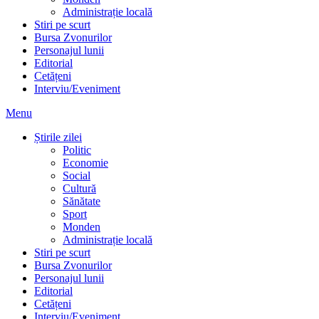
Administrație locală
Stiri pe scurt
Bursa Zvonurilor
Personajul lunii
Editorial
Cetățeni
Interviu/Eveniment
Menu
Știrile zilei
Politic
Economie
Social
Cultură
Sănătate
Sport
Monden
Administrație locală
Stiri pe scurt
Bursa Zvonurilor
Personajul lunii
Editorial
Cetățeni
Interviu/Eveniment