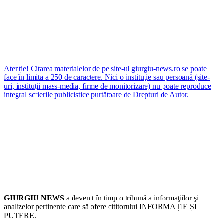
Atenție! Citarea materialelor de pe site-ul giurgiu-news.ro se poate
face în limita a 250 de caractere. Nici o instituţie sau persoană (site-
uri, instituţii mass-media, firme de monitorizare) nu poate reproduce
integral scrierile publicistice purtătoare de Drepturi de Autor.
GIURGIU NEWS
a devenit în timp o tribună a informaţiilor şi
analizelor pertinente care să ofere cititorului INFORMAȚIE ȘI
PUTERE.