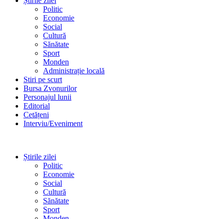
Știrile zilei
Politic
Economie
Social
Cultură
Sănătate
Sport
Monden
Administrație locală
Stiri pe scurt
Bursa Zvonurilor
Personajul lunii
Editorial
Cetățeni
Interviu/Eveniment
Știrile zilei
Politic
Economie
Social
Cultură
Sănătate
Sport
Monden