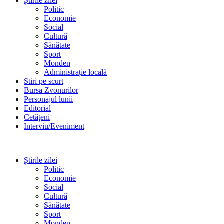
Știrile zilei
Politic
Economie
Social
Cultură
Sănătate
Sport
Monden
Administrație locală
Stiri pe scurt
Bursa Zvonurilor
Personajul lunii
Editorial
Cetățeni
Interviu/Eveniment
Știrile zilei
Politic
Economie
Social
Cultură
Sănătate
Sport
Monden