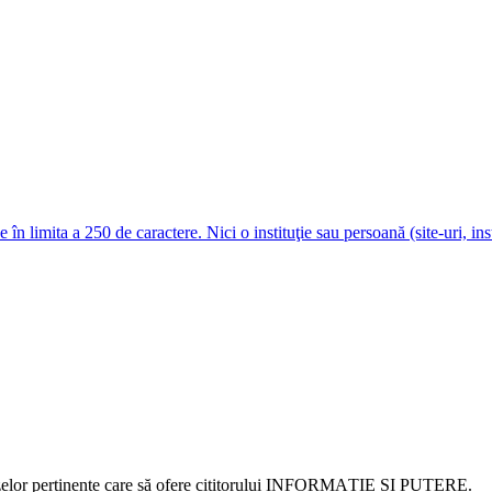
e în limita a 250 de caractere. Nici o instituţie sau persoană (site-uri, i
alizelor pertinente care să ofere cititorului INFORMAȚIE ȘI PUTERE.