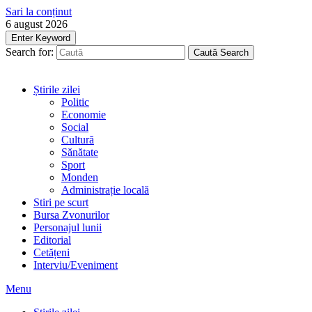
Sari la conținut
6 august 2026
Enter Keyword
Search for:
Caută
Search
Știrile zilei
Politic
Economie
Social
Cultură
Sănătate
Sport
Monden
Administrație locală
Stiri pe scurt
Bursa Zvonurilor
Personajul lunii
Editorial
Cetățeni
Interviu/Eveniment
Menu