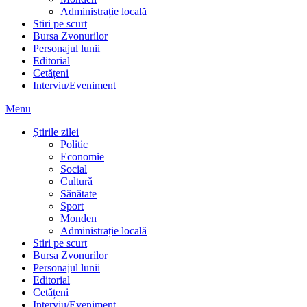
Administrație locală
Stiri pe scurt
Bursa Zvonurilor
Personajul lunii
Editorial
Cetățeni
Interviu/Eveniment
Menu
Știrile zilei
Politic
Economie
Social
Cultură
Sănătate
Sport
Monden
Administrație locală
Stiri pe scurt
Bursa Zvonurilor
Personajul lunii
Editorial
Cetățeni
Interviu/Eveniment