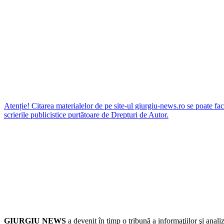
Atenție! Citarea materialelor de pe site-ul giurgiu-news.ro se poate fac
scrierile publicistice purtătoare de Drepturi de Autor.
GIURGIU NEWS
a devenit în timp o tribună a informaţiilor şi an