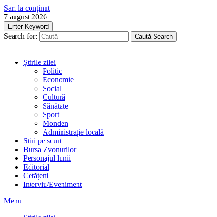
Sari la conținut
7 august 2026
Enter Keyword
Search for:
Caută
Search
Știrile zilei
Politic
Economie
Social
Cultură
Sănătate
Sport
Monden
Administrație locală
Stiri pe scurt
Bursa Zvonurilor
Personajul lunii
Editorial
Cetățeni
Interviu/Eveniment
Menu