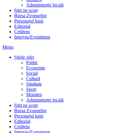
Administrație locală
Stiri pe scurt
Bursa Zvonurilor
Personajul lunii
Editorial
Cetățeni
Interviu/Eveniment
Menu
Știrile zilei
Politic
Economie
Social
Cultură
Sănătate
Sport
Monden
Administrație locală
Stiri pe scurt
Bursa Zvonurilor
Personajul lunii
Editorial
Cetățeni
Interviu/Eveniment