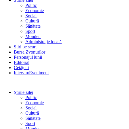
Știrile zilei
Politic
Economie
Social
Cultură
Sănătate
Sport
Monden
Administrație locală
Stiri pe scurt
Bursa Zvonurilor
Personajul lunii
Editorial
Cetățeni
Interviu/Eveniment
Știrile zilei
Politic
Economie
Social
Cultură
Sănătate
Sport
Monden