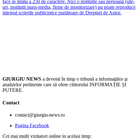
face în limita a 250 de caractere. Nici o instituţie sau persoană (site-
uri, instituţii mass-media, firme de monitorizare) nu poate reproduce
integral scrierile publicistice purtătoare de Drepturi de Autor.
GIURGIU NEWS
a devenit în timp o tribună a informaţiilor şi
analizelor pertinente care să ofere cititorului INFORMAȚIE ȘI
PUTERE.
Contact
contact@giurgiu-news.ro
Pagina Facebook
Cei mai multi vizitatori online in acelasi timp: