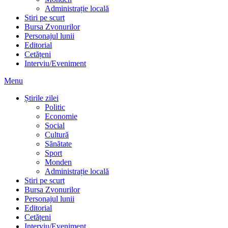
Administrație locală
Stiri pe scurt
Bursa Zvonurilor
Personajul lunii
Editorial
Cetățeni
Interviu/Eveniment
Menu
Știrile zilei
Politic
Economie
Social
Cultură
Sănătate
Sport
Monden
Administrație locală
Stiri pe scurt
Bursa Zvonurilor
Personajul lunii
Editorial
Cetățeni
Interviu/Eveniment