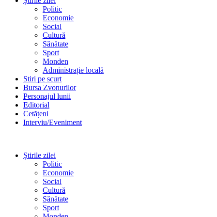
Știrile zilei
Politic
Economie
Social
Cultură
Sănătate
Sport
Monden
Administrație locală
Stiri pe scurt
Bursa Zvonurilor
Personajul lunii
Editorial
Cetățeni
Interviu/Eveniment
Știrile zilei
Politic
Economie
Social
Cultură
Sănătate
Sport
Monden