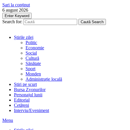
Sari la conținut
6 august 2026
Enter Keyword
Search for:
Caută
Search
Știrile zilei
Politic
Economie
Social
Cultură
Sănătate
Sport
Monden
Administrație locală
Stiri pe scurt
Bursa Zvonurilor
Personajul lunii
Editorial
Cetățeni
Interviu/Eveniment
Menu