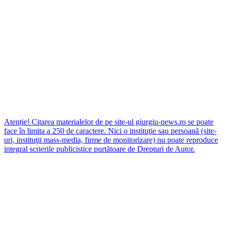
Atenție! Citarea materialelor de pe site-ul giurgiu-news.ro se poate
face în limita a 250 de caractere. Nici o instituţie sau persoană (site-
uri, instituţii mass-media, firme de monitorizare) nu poate reproduce
integral scrierile publicistice purtătoare de Drepturi de Autor.