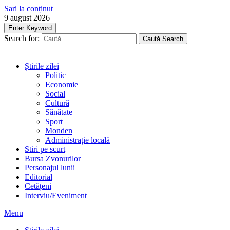
Sari la conținut
9 august 2026
Enter Keyword
Search for:
Caută
Search
Știrile zilei
Politic
Economie
Social
Cultură
Sănătate
Sport
Monden
Administrație locală
Stiri pe scurt
Bursa Zvonurilor
Personajul lunii
Editorial
Cetățeni
Interviu/Eveniment
Menu