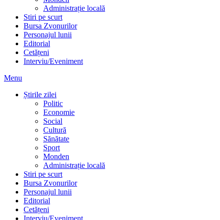
Administrație locală
Stiri pe scurt
Bursa Zvonurilor
Personajul lunii
Editorial
Cetățeni
Interviu/Eveniment
Menu
Știrile zilei
Politic
Economie
Social
Cultură
Sănătate
Sport
Monden
Administrație locală
Stiri pe scurt
Bursa Zvonurilor
Personajul lunii
Editorial
Cetățeni
Interviu/Eveniment