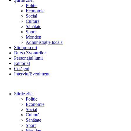
Știrile zilei
Politic
Economie
Social
Cultură
Sănătate
Sport
Monden
Administrație locală
Stiri pe scurt
Bursa Zvonurilor
Personajul lunii
Editorial
Cetățeni
Interviu/Eveniment
Știrile zilei
Politic
Economie
Social
Cultură
Sănătate
Sport
Monden