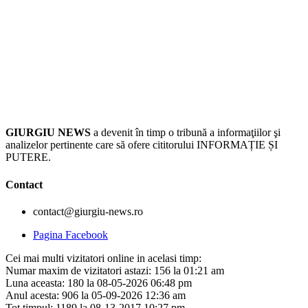
GIURGIU NEWS
a devenit în timp o tribună a informaţiilor şi
analizelor pertinente care să ofere cititorului INFORMAȚIE ȘI
PUTERE.
Contact
contact@giurgiu-news.ro
Pagina Facebook
Cei mai multi vizitatori online in acelasi timp:
Numar maxim de vizitatori astazi: 156 la 01:21 am
Luna aceasta: 180 la 08-05-2026 06:48 pm
Anul acesta: 906 la 05-09-2026 12:36 am
Tot timpul: 1189 la 08-13-2017 10:27 pm