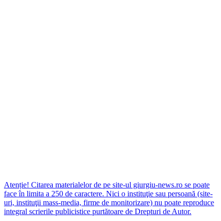
Atenție! Citarea materialelor de pe site-ul giurgiu-news.ro se poate
face în limita a 250 de caractere. Nici o instituţie sau persoană (site-
uri, instituţii mass-media, firme de monitorizare) nu poate reproduce
integral scrierile publicistice purtătoare de Drepturi de Autor.