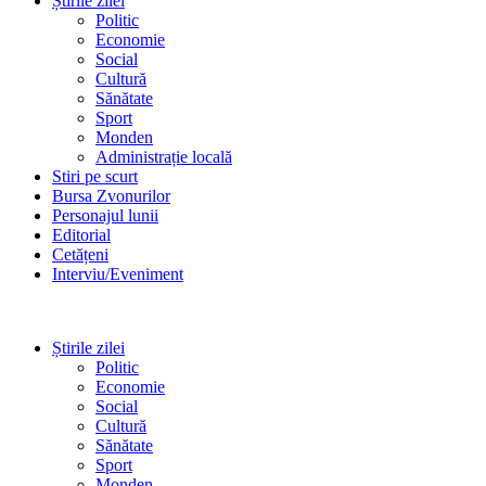
Știrile zilei
Politic
Economie
Social
Cultură
Sănătate
Sport
Monden
Administrație locală
Stiri pe scurt
Bursa Zvonurilor
Personajul lunii
Editorial
Cetățeni
Interviu/Eveniment
Știrile zilei
Politic
Economie
Social
Cultură
Sănătate
Sport
Monden