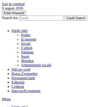
Sari la conținut
8 august 2026
Enter Keyword
Search for:
Caută
Search
Știrile zilei
Politic
Economie
Social
Cultură
Sănătate
Sport
Monden
Administrație locală
Stiri pe scurt
Bursa Zvonurilor
Personajul lunii
Editorial
Cetățeni
Interviu/Eveniment
Menu