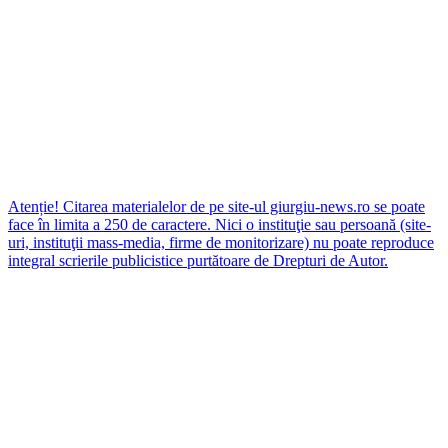
Atenție! Citarea materialelor de pe site-ul giurgiu-news.ro se poate
face în limita a 250 de caractere. Nici o instituţie sau persoană (site-
uri, instituţii mass-media, firme de monitorizare) nu poate reproduce
integral scrierile publicistice purtătoare de Drepturi de Autor.