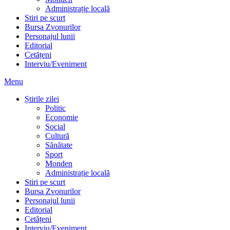
Administrație locală
Stiri pe scurt
Bursa Zvonurilor
Personajul lunii
Editorial
Cetățeni
Interviu/Eveniment
Menu
Știrile zilei
Politic
Economie
Social
Cultură
Sănătate
Sport
Monden
Administrație locală
Stiri pe scurt
Bursa Zvonurilor
Personajul lunii
Editorial
Cetățeni
Interviu/Eveniment