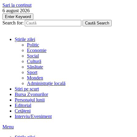
Sari la conținut
6 august 2026
Enter Keyword
Search for:
Caută
Search
Știrile zilei
Politic
Economie
Social
Cultură
Sănătate
Sport
Monden
Administrație locală
Stiri pe scurt
Bursa Zvonurilor
Personajul lunii
Editorial
Cetățeni
Interviu/Eveniment
Menu