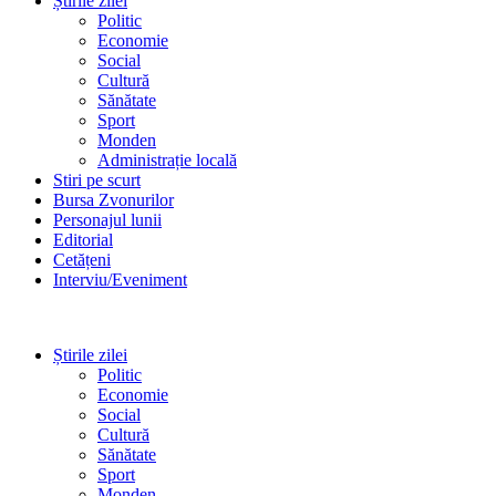
Știrile zilei
Politic
Economie
Social
Cultură
Sănătate
Sport
Monden
Administrație locală
Stiri pe scurt
Bursa Zvonurilor
Personajul lunii
Editorial
Cetățeni
Interviu/Eveniment
Știrile zilei
Politic
Economie
Social
Cultură
Sănătate
Sport
Monden