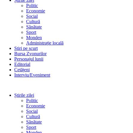
Știrile zilei
Politic
Economie
Social
Cultură
Sănătate
Sport
Monden
Administrație locală
Stiri pe scurt
Bursa Zvonurilor
Personajul lunii
Editorial
Cetățeni
Interviu/Eveniment
Știrile zilei
Politic
Economie
Social
Cultură
Sănătate
Sport
Monden