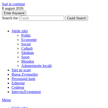
Sari la conținut
8 august 2026
Enter Keyword
Search for:
Caută
Search
Știrile zilei
Politic
Economie
Social
Cultură
Sănătate
Sport
Monden
Administrație locală
Stiri pe scurt
Bursa Zvonurilor
Personajul lunii
Editorial
Cetățeni
Interviu/Eveniment
Menu