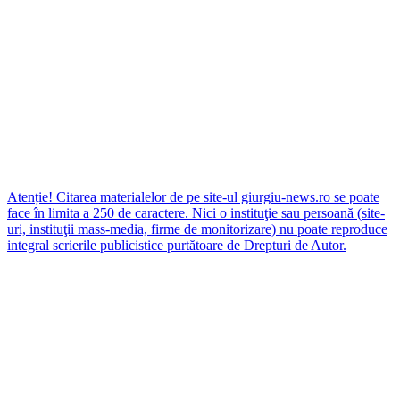
Atenție! Citarea materialelor de pe site-ul giurgiu-news.ro se poate
face în limita a 250 de caractere. Nici o instituţie sau persoană (site-
uri, instituţii mass-media, firme de monitorizare) nu poate reproduce
integral scrierile publicistice purtătoare de Drepturi de Autor.