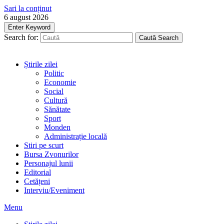
Sari la conținut
6 august 2026
Enter Keyword
Search for:
Caută
Search
Știrile zilei
Politic
Economie
Social
Cultură
Sănătate
Sport
Monden
Administrație locală
Stiri pe scurt
Bursa Zvonurilor
Personajul lunii
Editorial
Cetățeni
Interviu/Eveniment
Menu