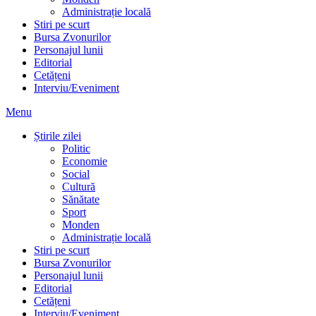
Administrație locală
Stiri pe scurt
Bursa Zvonurilor
Personajul lunii
Editorial
Cetățeni
Interviu/Eveniment
Menu
Știrile zilei
Politic
Economie
Social
Cultură
Sănătate
Sport
Monden
Administrație locală
Stiri pe scurt
Bursa Zvonurilor
Personajul lunii
Editorial
Cetățeni
Interviu/Eveniment