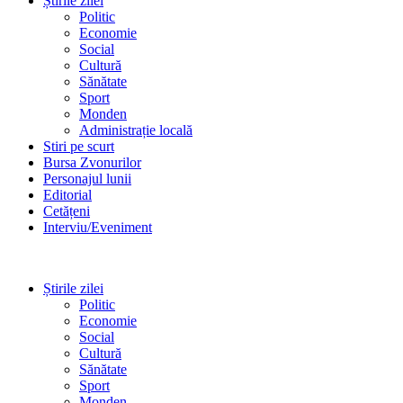
Știrile zilei
Politic
Economie
Social
Cultură
Sănătate
Sport
Monden
Administrație locală
Stiri pe scurt
Bursa Zvonurilor
Personajul lunii
Editorial
Cetățeni
Interviu/Eveniment
Știrile zilei
Politic
Economie
Social
Cultură
Sănătate
Sport
Monden