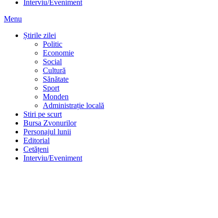
Interviu/Eveniment
Menu
Știrile zilei
Politic
Economie
Social
Cultură
Sănătate
Sport
Monden
Administrație locală
Stiri pe scurt
Bursa Zvonurilor
Personajul lunii
Editorial
Cetățeni
Interviu/Eveniment