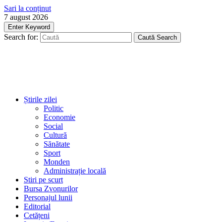
Sari la conținut
7 august 2026
Enter Keyword
Search for:
Caută
Search
Știrile zilei
Politic
Economie
Social
Cultură
Sănătate
Sport
Monden
Administrație locală
Stiri pe scurt
Bursa Zvonurilor
Personajul lunii
Editorial
Cetățeni