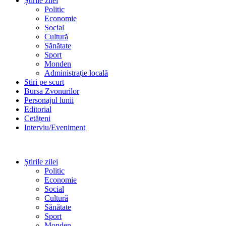
Știrile zilei
Politic
Economie
Social
Cultură
Sănătate
Sport
Monden
Administrație locală
Stiri pe scurt
Bursa Zvonurilor
Personajul lunii
Editorial
Cetățeni
Interviu/Eveniment
Știrile zilei
Politic
Economie
Social
Cultură
Sănătate
Sport
Monden