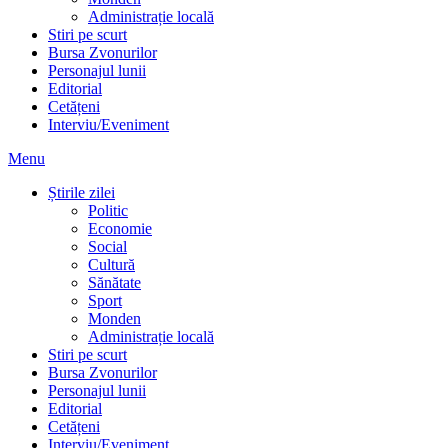
Administrație locală
Stiri pe scurt
Bursa Zvonurilor
Personajul lunii
Editorial
Cetățeni
Interviu/Eveniment
Menu
Știrile zilei
Politic
Economie
Social
Cultură
Sănătate
Sport
Monden
Administrație locală
Stiri pe scurt
Bursa Zvonurilor
Personajul lunii
Editorial
Cetățeni
Interviu/Eveniment