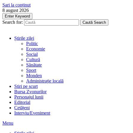
Sari la conținut
8 august 2026
Enter Keyword
Search for:
Caută
Search
Știrile zilei
Politic
Economie
Social
Cultură
Sănătate
Sport
Monden
Administrație locală
Stiri pe scurt
Bursa Zvonurilor
Personajul lunii
Editorial
Cetățeni
Interviu/Eveniment
Menu