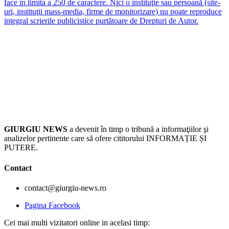
face în limita a 250 de caractere. Nici o instituţie sau persoană (site-
uri, instituţii mass-media, firme de monitorizare) nu poate reproduce
integral scrierile publicistice purtătoare de Drepturi de Autor.
GIURGIU NEWS
a devenit în timp o tribună a informaţiilor şi
analizelor pertinente care să ofere cititorului INFORMAȚIE ȘI
PUTERE.
Contact
contact@giurgiu-news.ro
Pagina Facebook
Cei mai multi vizitatori online in acelasi timp: