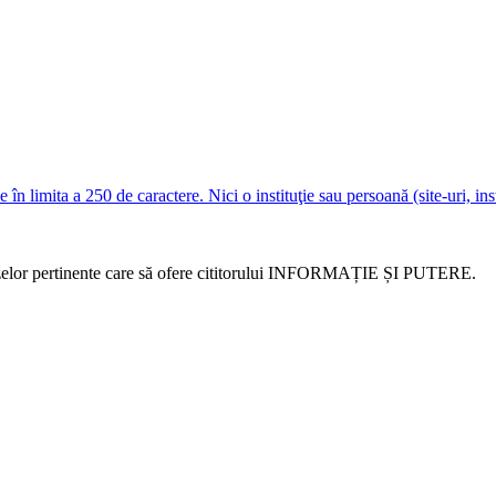
e în limita a 250 de caractere. Nici o instituţie sau persoană (site-uri, i
alizelor pertinente care să ofere cititorului INFORMAȚIE ȘI PUTERE.