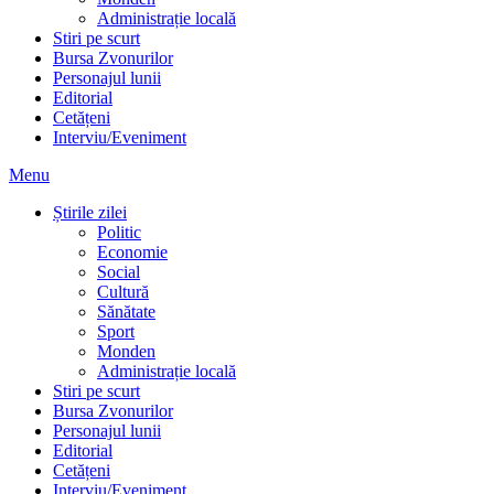
Administrație locală
Stiri pe scurt
Bursa Zvonurilor
Personajul lunii
Editorial
Cetățeni
Interviu/Eveniment
Menu
Știrile zilei
Politic
Economie
Social
Cultură
Sănătate
Sport
Monden
Administrație locală
Stiri pe scurt
Bursa Zvonurilor
Personajul lunii
Editorial
Cetățeni
Interviu/Eveniment