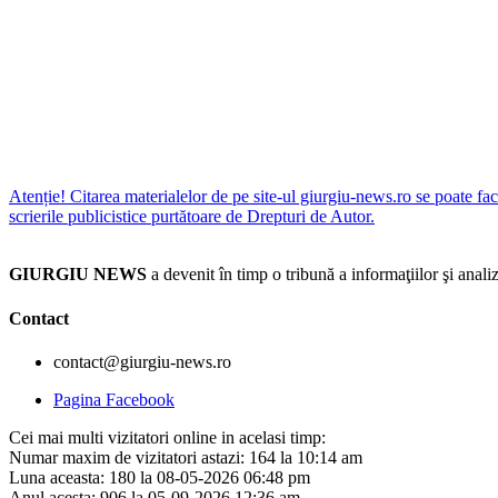
Atenție! Citarea materialelor de pe site-ul giurgiu-news.ro se poate fac
scrierile publicistice purtătoare de Drepturi de Autor.
GIURGIU NEWS
a devenit în timp o tribună a informaţiilor şi an
Contact
contact@giurgiu-news.ro
Pagina Facebook
Cei mai multi vizitatori online in acelasi timp:
Numar maxim de vizitatori astazi: 164 la 10:14 am
Luna aceasta: 180 la 08-05-2026 06:48 pm
Anul acesta: 906 la 05-09-2026 12:36 am