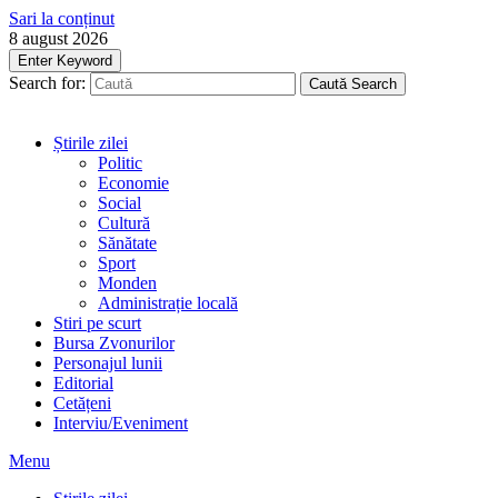
Sari la conținut
8 august 2026
Enter Keyword
Search for:
Caută
Search
Știrile zilei
Politic
Economie
Social
Cultură
Sănătate
Sport
Monden
Administrație locală
Stiri pe scurt
Bursa Zvonurilor
Personajul lunii
Editorial
Cetățeni
Interviu/Eveniment
Menu