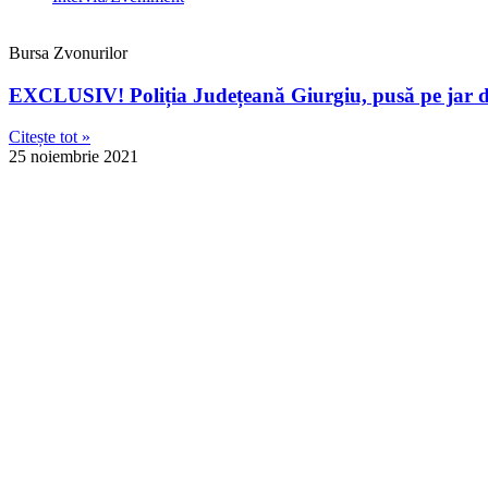
Bursa Zvonurilor
EXCLUSIV! Poliția Județeană Giurgiu, pusă pe jar de 
Citește tot »
25 noiembrie 2021