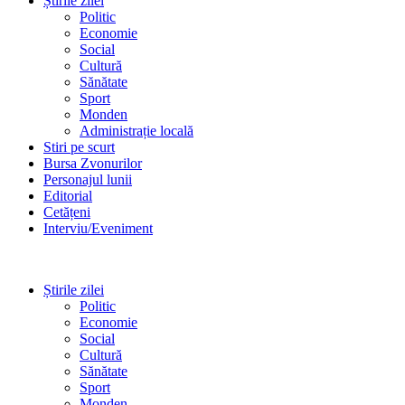
Știrile zilei
Politic
Economie
Social
Cultură
Sănătate
Sport
Monden
Administrație locală
Stiri pe scurt
Bursa Zvonurilor
Personajul lunii
Editorial
Cetățeni
Interviu/Eveniment
Știrile zilei
Politic
Economie
Social
Cultură
Sănătate
Sport
Monden