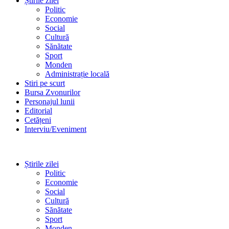
Știrile zilei
Politic
Economie
Social
Cultură
Sănătate
Sport
Monden
Administrație locală
Stiri pe scurt
Bursa Zvonurilor
Personajul lunii
Editorial
Cetățeni
Interviu/Eveniment
Știrile zilei
Politic
Economie
Social
Cultură
Sănătate
Sport
Monden