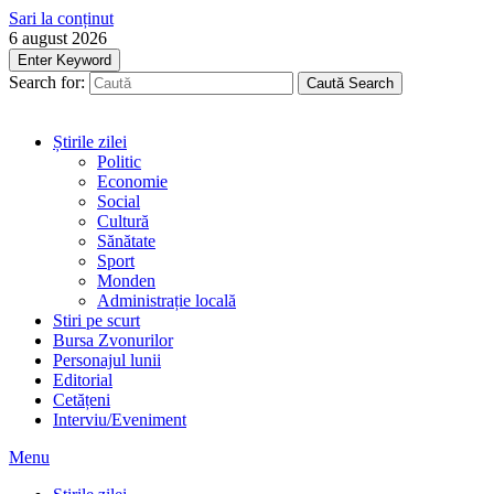
Sari la conținut
6 august 2026
Enter Keyword
Search for:
Caută
Search
Știrile zilei
Politic
Economie
Social
Cultură
Sănătate
Sport
Monden
Administrație locală
Stiri pe scurt
Bursa Zvonurilor
Personajul lunii
Editorial
Cetățeni
Interviu/Eveniment
Menu