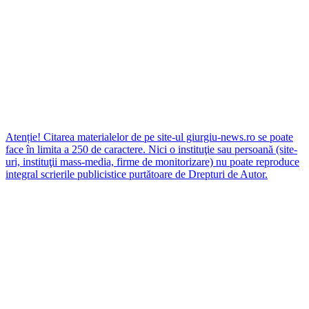
Atenție! Citarea materialelor de pe site-ul giurgiu-news.ro se poate
face în limita a 250 de caractere. Nici o instituţie sau persoană (site-
uri, instituţii mass-media, firme de monitorizare) nu poate reproduce
integral scrierile publicistice purtătoare de Drepturi de Autor.