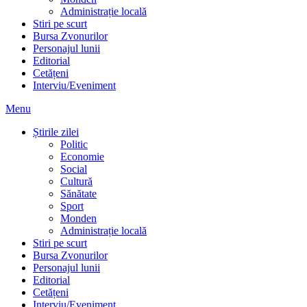
Administrație locală
Stiri pe scurt
Bursa Zvonurilor
Personajul lunii
Editorial
Cetățeni
Interviu/Eveniment
Menu
Știrile zilei
Politic
Economie
Social
Cultură
Sănătate
Sport
Monden
Administrație locală
Stiri pe scurt
Bursa Zvonurilor
Personajul lunii
Editorial
Cetățeni
Interviu/Eveniment