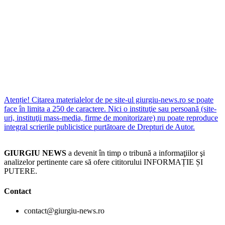
Atenție! Citarea materialelor de pe site-ul giurgiu-news.ro se poate
face în limita a 250 de caractere. Nici o instituţie sau persoană (site-
uri, instituţii mass-media, firme de monitorizare) nu poate reproduce
integral scrierile publicistice purtătoare de Drepturi de Autor.
GIURGIU NEWS
a devenit în timp o tribună a informaţiilor şi
analizelor pertinente care să ofere cititorului INFORMAȚIE ȘI
PUTERE.
Contact
contact@giurgiu-news.ro