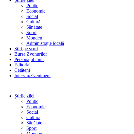
Știrile zilei
Politic
Economie
Social
Cultură
Sănătate
Sport
Monden
Administrație locală
Stiri pe scurt
Bursa Zvonurilor
Personajul lunii
Editorial
Cetățeni
Interviu/Eveniment
Știrile zilei
Politic
Economie
Social
Cultură
Sănătate
Sport
Monden