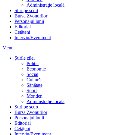
Administrație locală
Stiri pe scurt
Bursa Zvonurilor
Personajul lunii
Editorial
Cetățeni
Interviu/Eveniment
Menu
Știrile zilei
Politic
Economie
Social
Cultură
Sănătate
Sport
Monden
Administrație locală
Stiri pe scurt
Bursa Zvonurilor
Personajul lunii
Editorial
Cetățeni
Interviu/Eveniment