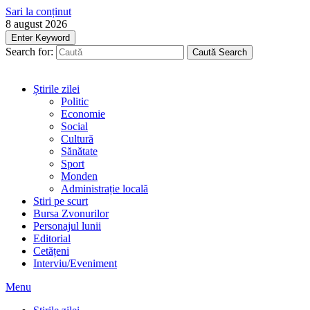
Sari la conținut
8 august 2026
Enter Keyword
Search for:
Caută
Search
Știrile zilei
Politic
Economie
Social
Cultură
Sănătate
Sport
Monden
Administrație locală
Stiri pe scurt
Bursa Zvonurilor
Personajul lunii
Editorial
Cetățeni
Interviu/Eveniment
Menu