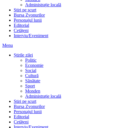
Administrație locală
Stiri pe scurt
Bursa Zvonurilor
Personajul lunii
Editorial
Cetățeni
Interviu/Eveniment
Menu
Știrile zilei
Politic
Economie
Social
Cultură
Sănătate
Sport
Monden
Administrație locală
Stiri pe scurt
Bursa Zvonurilor
Personajul lunii
Editorial
Cetățeni
Interviu/Eveniment