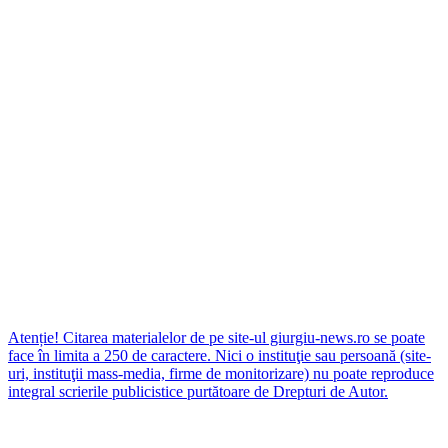
Atenție! Citarea materialelor de pe site-ul giurgiu-news.ro se poate
face în limita a 250 de caractere. Nici o instituţie sau persoană (site-
uri, instituţii mass-media, firme de monitorizare) nu poate reproduce
integral scrierile publicistice purtătoare de Drepturi de Autor.