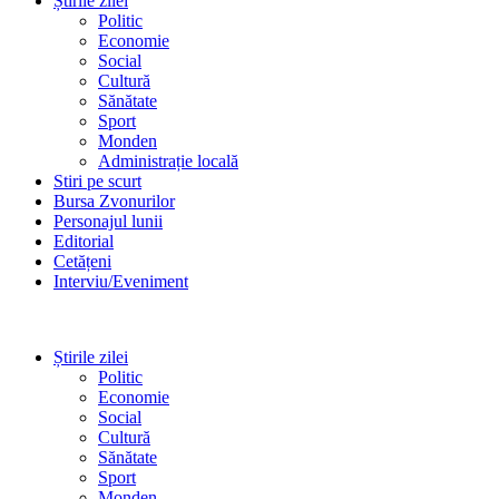
Știrile zilei
Politic
Economie
Social
Cultură
Sănătate
Sport
Monden
Administrație locală
Stiri pe scurt
Bursa Zvonurilor
Personajul lunii
Editorial
Cetățeni
Interviu/Eveniment
Știrile zilei
Politic
Economie
Social
Cultură
Sănătate
Sport
Monden