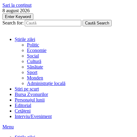
Sari la conținut
8 august 2026
Enter Keyword
Search for:
Caută
Search
Știrile zilei
Politic
Economie
Social
Cultură
Sănătate
Sport
Monden
Administrație locală
Stiri pe scurt
Bursa Zvonurilor
Personajul lunii
Editorial
Cetățeni
Interviu/Eveniment
Menu