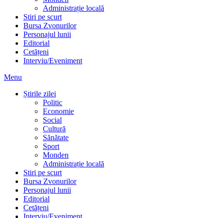
Administrație locală
Stiri pe scurt
Bursa Zvonurilor
Personajul lunii
Editorial
Cetățeni
Interviu/Eveniment
Menu
Știrile zilei
Politic
Economie
Social
Cultură
Sănătate
Sport
Monden
Administrație locală
Stiri pe scurt
Bursa Zvonurilor
Personajul lunii
Editorial
Cetățeni
Interviu/Eveniment