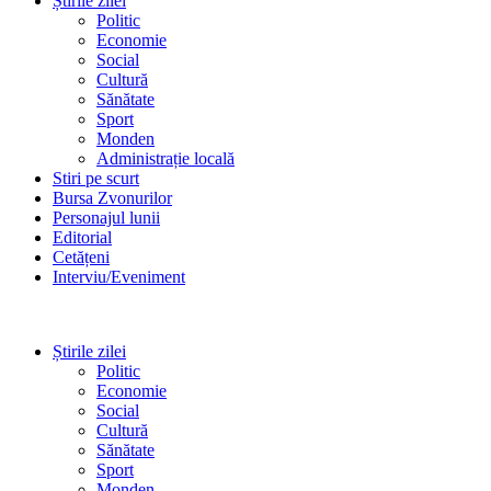
Știrile zilei
Politic
Economie
Social
Cultură
Sănătate
Sport
Monden
Administrație locală
Stiri pe scurt
Bursa Zvonurilor
Personajul lunii
Editorial
Cetățeni
Interviu/Eveniment
Știrile zilei
Politic
Economie
Social
Cultură
Sănătate
Sport
Monden