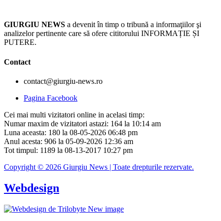
GIURGIU NEWS
a devenit în timp o tribună a informaţiilor şi
analizelor pertinente care să ofere cititorului INFORMAȚIE ȘI
PUTERE.
Contact
contact@giurgiu-news.ro
Pagina Facebook
Cei mai multi vizitatori online in acelasi timp:
Numar maxim de vizitatori astazi: 164 la 10:14 am
Luna aceasta: 180 la 08-05-2026 06:48 pm
Anul acesta: 906 la 05-09-2026 12:36 am
Tot timpul: 1189 la 08-13-2017 10:27 pm
Copyright © 2026 Giurgiu News | Toate drepturile rezervate.
Webdesign