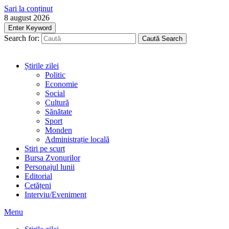
Sari la conținut
8 august 2026
Enter Keyword
Search for:
Caută
Search
Știrile zilei
Politic
Economie
Social
Cultură
Sănătate
Sport
Monden
Administrație locală
Stiri pe scurt
Bursa Zvonurilor
Personajul lunii
Editorial
Cetățeni
Interviu/Eveniment
Menu