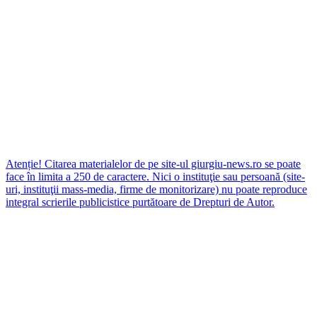
Atenție! Citarea materialelor de pe site-ul giurgiu-news.ro se poate
face în limita a 250 de caractere. Nici o instituţie sau persoană (site-
uri, instituţii mass-media, firme de monitorizare) nu poate reproduce
integral scrierile publicistice purtătoare de Drepturi de Autor.