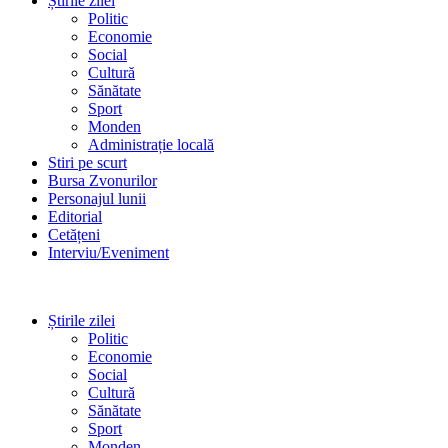
Știrile zilei
Politic
Economie
Social
Cultură
Sănătate
Sport
Monden
Administrație locală
Stiri pe scurt
Bursa Zvonurilor
Personajul lunii
Editorial
Cetățeni
Interviu/Eveniment
Știrile zilei
Politic
Economie
Social
Cultură
Sănătate
Sport
Monden