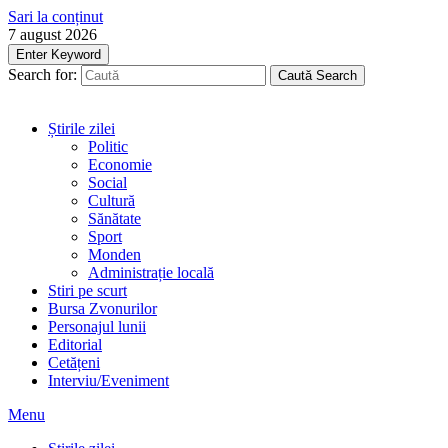
Sari la conținut
7 august 2026
Enter Keyword
Search for:
Caută
Search
Știrile zilei
Politic
Economie
Social
Cultură
Sănătate
Sport
Monden
Administrație locală
Stiri pe scurt
Bursa Zvonurilor
Personajul lunii
Editorial
Cetățeni
Interviu/Eveniment
Menu