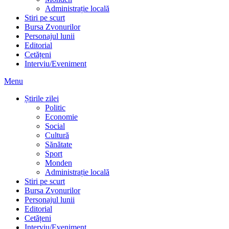
Administrație locală
Stiri pe scurt
Bursa Zvonurilor
Personajul lunii
Editorial
Cetățeni
Interviu/Eveniment
Menu
Știrile zilei
Politic
Economie
Social
Cultură
Sănătate
Sport
Monden
Administrație locală
Stiri pe scurt
Bursa Zvonurilor
Personajul lunii
Editorial
Cetățeni
Interviu/Eveniment