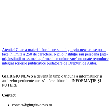
Atenție! Citarea materialelor de pe site-ul giurgiu-news.ro se poate
face în limita a 250 de caractere. Nici o instituţie sau persoană (site-
uri, instituţii mass-media, firme de monitorizare) nu poate reproduce
integral scrierile publicistice purtătoare de Drepturi de Autor.
GIURGIU NEWS
a devenit în timp o tribună a informaţiilor şi
analizelor pertinente care să ofere cititorului INFORMAȚIE ȘI
PUTERE.
Contact
contact@giurgiu-news.ro