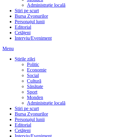
Administrație locală
Stiri pe scurt
Bursa Zvonurilor
Personajul lunii
Editorial
Cetățeni
Interviu/Eveniment
Menu
Știrile zilei
Politic
Economie
Social
Cultură
Sănătate
Sport
Monden
Administrație locală
Stiri pe scurt
Bursa Zvonurilor
Personajul lunii
Editorial
Cetățeni
Interviu/Eveniment