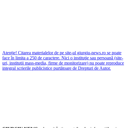
Atenție! Citarea materialelor de pe site-ul giurgiu-news.ro se poate
face în limita a 250 de caractere. Nici o instituţie sau persoană (site-
uri, instituţii mass-media, firme de monitorizare) nu poate reproduce
integral scrierile publicistice purtătoare de Drepturi de Autor.