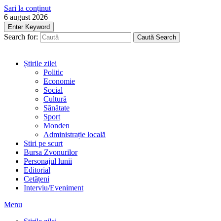
Sari la conținut
6 august 2026
Enter Keyword
Search for:
Caută
Search
Știrile zilei
Politic
Economie
Social
Cultură
Sănătate
Sport
Monden
Administrație locală
Stiri pe scurt
Bursa Zvonurilor
Personajul lunii
Editorial
Cetățeni
Interviu/Eveniment
Menu