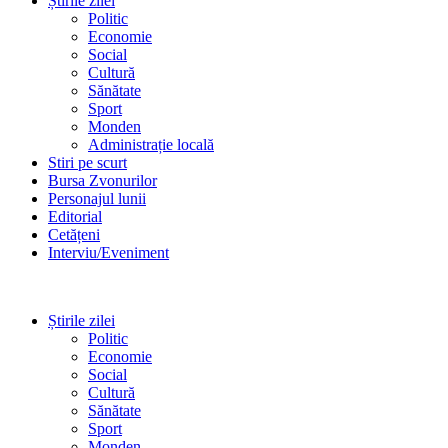
Știrile zilei
Politic
Economie
Social
Cultură
Sănătate
Sport
Monden
Administrație locală
Stiri pe scurt
Bursa Zvonurilor
Personajul lunii
Editorial
Cetățeni
Interviu/Eveniment
Știrile zilei
Politic
Economie
Social
Cultură
Sănătate
Sport
Monden