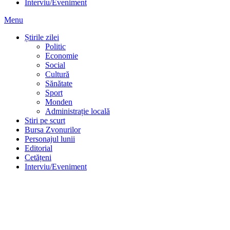
Interviu/Eveniment
Menu
Știrile zilei
Politic
Economie
Social
Cultură
Sănătate
Sport
Monden
Administrație locală
Stiri pe scurt
Bursa Zvonurilor
Personajul lunii
Editorial
Cetățeni
Interviu/Eveniment