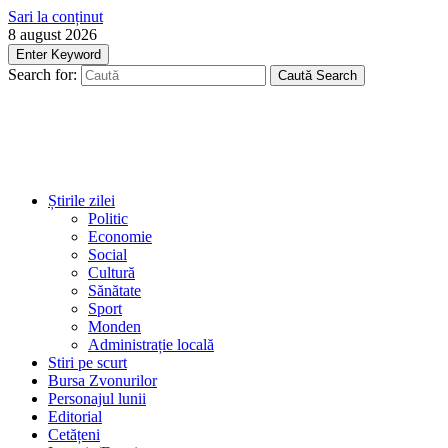
Sari la conținut
8 august 2026
Enter Keyword
Search for:
Caută
Search
Știrile zilei
Politic
Economie
Social
Cultură
Sănătate
Sport
Monden
Administrație locală
Stiri pe scurt
Bursa Zvonurilor
Personajul lunii
Editorial
Cetățeni