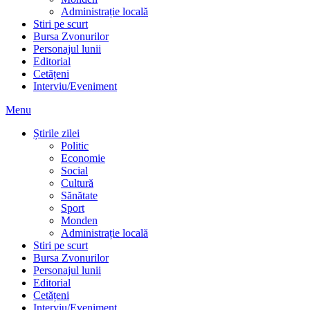
Administrație locală
Stiri pe scurt
Bursa Zvonurilor
Personajul lunii
Editorial
Cetățeni
Interviu/Eveniment
Menu
Știrile zilei
Politic
Economie
Social
Cultură
Sănătate
Sport
Monden
Administrație locală
Stiri pe scurt
Bursa Zvonurilor
Personajul lunii
Editorial
Cetățeni
Interviu/Eveniment