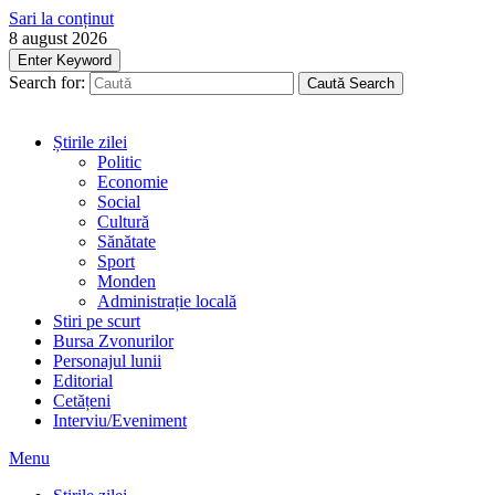
Sari la conținut
8 august 2026
Enter Keyword
Search for:
Caută
Search
Știrile zilei
Politic
Economie
Social
Cultură
Sănătate
Sport
Monden
Administrație locală
Stiri pe scurt
Bursa Zvonurilor
Personajul lunii
Editorial
Cetățeni
Interviu/Eveniment
Menu