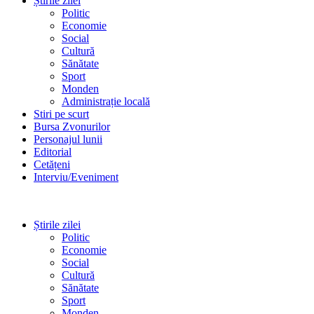
Știrile zilei
Politic
Economie
Social
Cultură
Sănătate
Sport
Monden
Administrație locală
Stiri pe scurt
Bursa Zvonurilor
Personajul lunii
Editorial
Cetățeni
Interviu/Eveniment
Știrile zilei
Politic
Economie
Social
Cultură
Sănătate
Sport
Monden