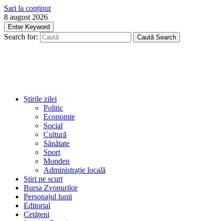
Sari la conținut
8 august 2026
Enter Keyword
Search for:
Caută
Search
Știrile zilei
Politic
Economie
Social
Cultură
Sănătate
Sport
Monden
Administrație locală
Stiri pe scurt
Bursa Zvonurilor
Personajul lunii
Editorial
Cetățeni
Interviu/Eveniment
Menu