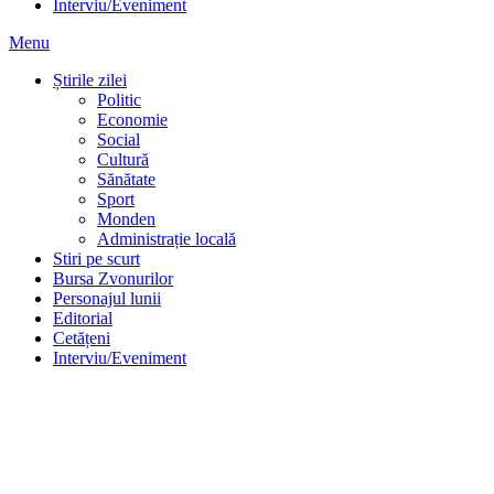
Știrile zilei
Politic
Economie
Social
Cultură
Sănătate
Sport
Monden
Administrație locală
Stiri pe scurt
Bursa Zvonurilor
Personajul lunii
Editorial
Cetățeni
Interviu/Eveniment
Știrile zilei
Politic
Economie
Social
Cultură
Sănătate
Sport
Monden