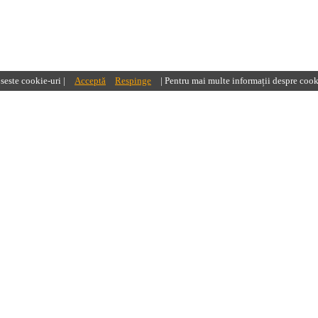
oseste cookie-uri |
Acceptă
Respinge
| Pentru mai multe informații despre cook