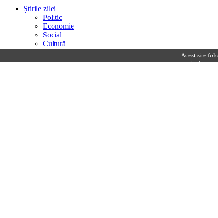
Administrație locală
Stiri pe scurt
Bursa Zvonurilor
Personajul lunii
Editorial
Cetățeni
Acest site fol
Interviu/Eveniment
specified.
Menu
Știrile zilei
Politic
Economie
Social
Cultură
Sănătate
Sport
Monden
Administrație locală
Stiri pe scurt
Bursa Zvonurilor
Personajul lunii
Editorial
Cetățeni
Interviu/Eveniment