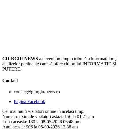
GIURGIU NEWS
a devenit în timp o tribună a informaţiilor şi
analizelor pertinente care să ofere cititorului INFORMAȚIE ȘI
PUTERE.
Contact
contact@giurgiu-news.ro
Pagina Facebook
Cei mai multi vizitatori online in acelasi timp:
Numar maxim de vizitatori astazi: 156 la 01:21 am
Luna aceasta: 180 la 08-05-2026 06:48 pm
Anul acesta: 906 la 05-09-2026 12:36 am