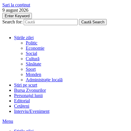
Sari la conținut
9 august 2026
Enter Keyword
Search for:
Caută
Search
Știrile zilei
Politic
Economie
Social
Cultură
Sănătate
Sport
Monden
Administrație locală
Stiri pe scurt
Bursa Zvonurilor
Personajul lunii
Editorial
Cetățeni
Interviu/Eveniment
Menu