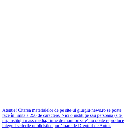
Atenție! Citarea materialelor de pe site-ul giurgiu-news.ro se poate
face în limita a 250 de caractere. Nici o instituţie sau persoană (site-
uri, instituţii mass-media, firme de monitorizare) nu poate reproduce
integral scrierile publicistice purtătoare de Drepturi de Autor.