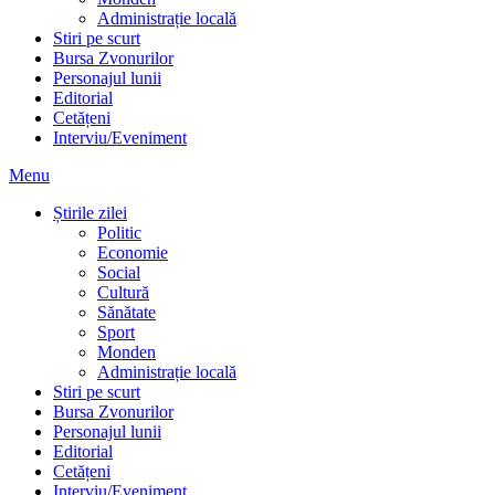
Administrație locală
Stiri pe scurt
Bursa Zvonurilor
Personajul lunii
Editorial
Cetățeni
Interviu/Eveniment
Menu
Știrile zilei
Politic
Economie
Social
Cultură
Sănătate
Sport
Monden
Administrație locală
Stiri pe scurt
Bursa Zvonurilor
Personajul lunii
Editorial
Cetățeni
Interviu/Eveniment