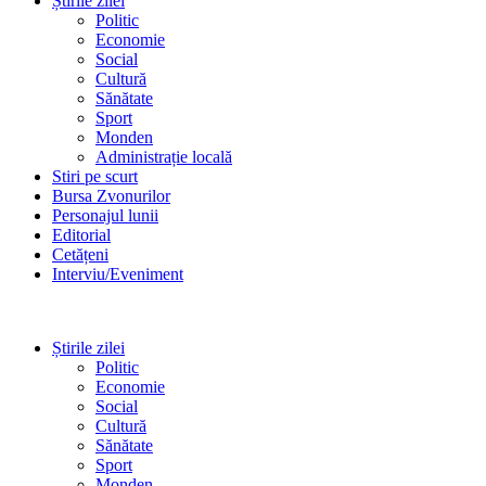
Știrile zilei
Politic
Economie
Social
Cultură
Sănătate
Sport
Monden
Administrație locală
Stiri pe scurt
Bursa Zvonurilor
Personajul lunii
Editorial
Cetățeni
Interviu/Eveniment
Știrile zilei
Politic
Economie
Social
Cultură
Sănătate
Sport
Monden