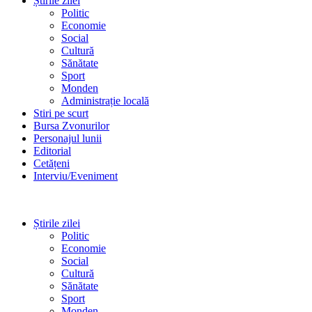
Știrile zilei
Politic
Economie
Social
Cultură
Sănătate
Sport
Monden
Administrație locală
Stiri pe scurt
Bursa Zvonurilor
Personajul lunii
Editorial
Cetățeni
Interviu/Eveniment
Știrile zilei
Politic
Economie
Social
Cultură
Sănătate
Sport
Monden