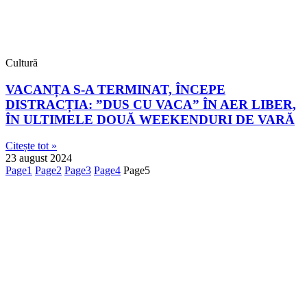
Cultură
VACANȚA S-A TERMINAT, ÎNCEPE
DISTRACȚIA: ”DUS CU VACA” ÎN AER LIBER,
ÎN ULTIMELE DOUĂ WEEKENDURI DE VARĂ
Citește tot »
23 august 2024
Page
1
Page
2
Page
3
Page
4
Page
5