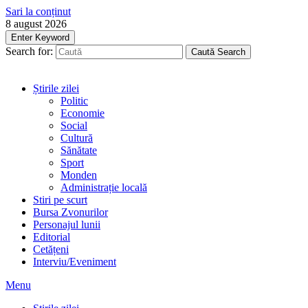
Sari la conținut
8 august 2026
Enter Keyword
Search for:
Caută
Search
Știrile zilei
Politic
Economie
Social
Cultură
Sănătate
Sport
Monden
Administrație locală
Stiri pe scurt
Bursa Zvonurilor
Personajul lunii
Editorial
Cetățeni
Interviu/Eveniment
Menu