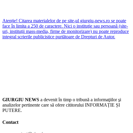
Atenție! Citarea materialelor de pe site-ul giurgiu-news.ro se poate
face în limita a 250 de caractere. Nici o instituţie sau persoană (site-
uri, instituţii mass-media, firme de monitorizare) nu poate reproduce
integral scrierile publicistice purtătoare de Drepturi de Autor.
GIURGIU NEWS
a devenit în timp o tribună a informaţiilor şi
analizelor pertinente care să ofere cititorului INFORMAȚIE ȘI
PUTERE.
Contact