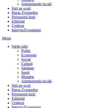
Administrație locală
Stiri pe scurt
Bursa Zvonurilor
Personajul lunii
Editorial
Cetățeni
Interviu/Eveniment
Menu
Știrile zilei
Politic
Economie
Social
Cultură
Sănătate
Sport
Monden
Administrație locală
Stiri pe scurt
Bursa Zvonurilor
Personajul lunii
Editorial
Cetățeni
Interviu/Eveniment