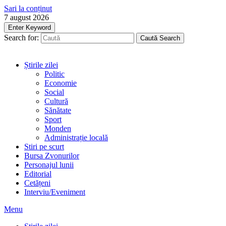
Sari la conținut
7 august 2026
Enter Keyword
Search for:
Caută
Search
Știrile zilei
Politic
Economie
Social
Cultură
Sănătate
Sport
Monden
Administrație locală
Stiri pe scurt
Bursa Zvonurilor
Personajul lunii
Editorial
Cetățeni
Interviu/Eveniment
Menu