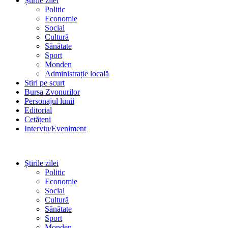
Știrile zilei
Politic
Economie
Social
Cultură
Sănătate
Sport
Monden
Administrație locală
Stiri pe scurt
Bursa Zvonurilor
Personajul lunii
Editorial
Cetățeni
Interviu/Eveniment
Știrile zilei
Politic
Economie
Social
Cultură
Sănătate
Sport
Monden