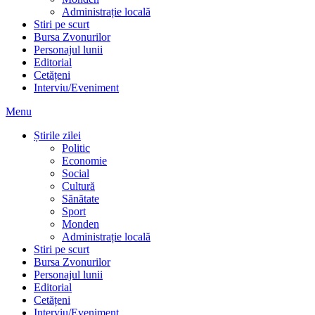
Administrație locală
Stiri pe scurt
Bursa Zvonurilor
Personajul lunii
Editorial
Cetățeni
Interviu/Eveniment
Menu
Știrile zilei
Politic
Economie
Social
Cultură
Sănătate
Sport
Monden
Administrație locală
Stiri pe scurt
Bursa Zvonurilor
Personajul lunii
Editorial
Cetățeni
Interviu/Eveniment