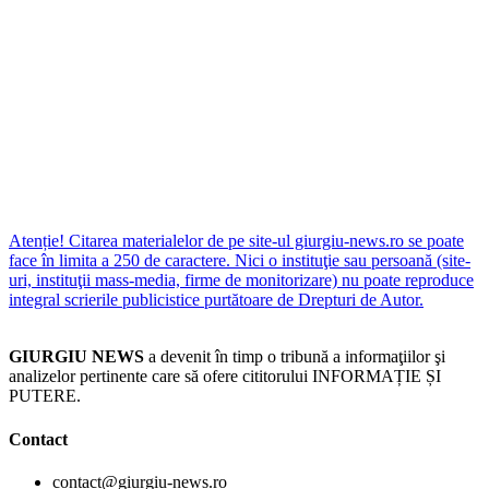
Atenție! Citarea materialelor de pe site-ul giurgiu-news.ro se poate
face în limita a 250 de caractere. Nici o instituţie sau persoană (site-
uri, instituţii mass-media, firme de monitorizare) nu poate reproduce
integral scrierile publicistice purtătoare de Drepturi de Autor.
GIURGIU NEWS
a devenit în timp o tribună a informaţiilor şi
analizelor pertinente care să ofere cititorului INFORMAȚIE ȘI
PUTERE.
Contact
contact@giurgiu-news.ro