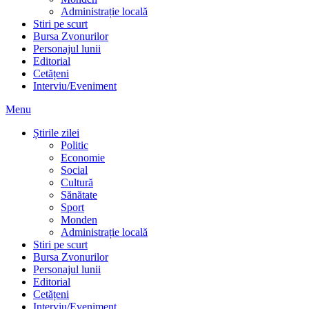
Administrație locală
Stiri pe scurt
Bursa Zvonurilor
Personajul lunii
Editorial
Cetățeni
Interviu/Eveniment
Menu
Știrile zilei
Politic
Economie
Social
Cultură
Sănătate
Sport
Monden
Administrație locală
Stiri pe scurt
Bursa Zvonurilor
Personajul lunii
Editorial
Cetățeni
Interviu/Eveniment