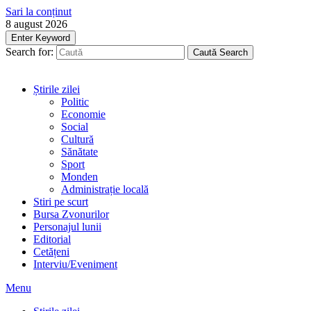
Sari la conținut
8 august 2026
Enter Keyword
Search for:
Caută
Search
Știrile zilei
Politic
Economie
Social
Cultură
Sănătate
Sport
Monden
Administrație locală
Stiri pe scurt
Bursa Zvonurilor
Personajul lunii
Editorial
Cetățeni
Interviu/Eveniment
Menu