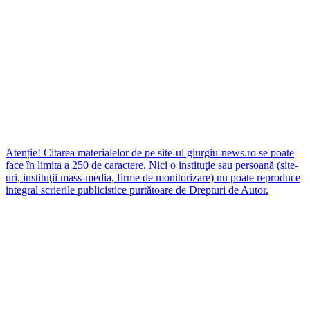
Atenție! Citarea materialelor de pe site-ul giurgiu-news.ro se poate
face în limita a 250 de caractere. Nici o instituţie sau persoană (site-
uri, instituţii mass-media, firme de monitorizare) nu poate reproduce
integral scrierile publicistice purtătoare de Drepturi de Autor.