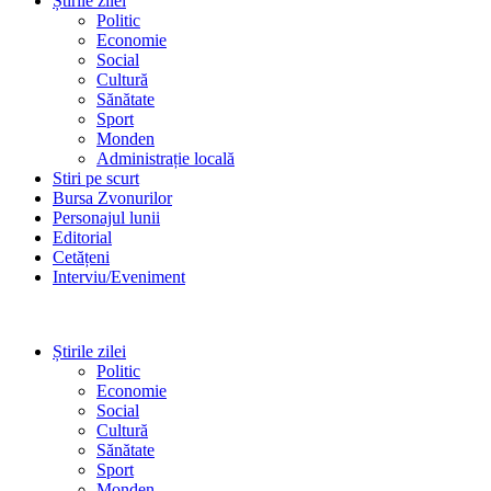
Știrile zilei
Politic
Economie
Social
Cultură
Sănătate
Sport
Monden
Administrație locală
Stiri pe scurt
Bursa Zvonurilor
Personajul lunii
Editorial
Cetățeni
Interviu/Eveniment
Știrile zilei
Politic
Economie
Social
Cultură
Sănătate
Sport
Monden