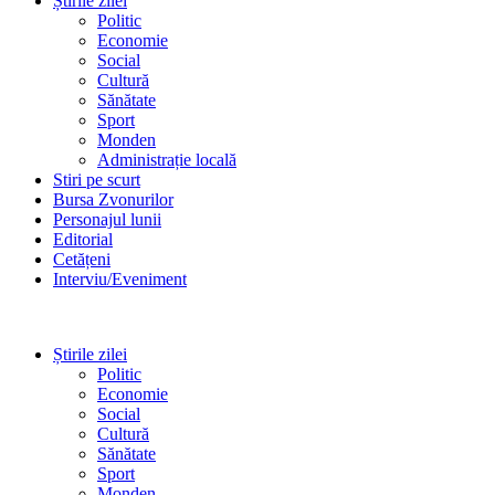
Știrile zilei
Politic
Economie
Social
Cultură
Sănătate
Sport
Monden
Administrație locală
Stiri pe scurt
Bursa Zvonurilor
Personajul lunii
Editorial
Cetățeni
Interviu/Eveniment
Știrile zilei
Politic
Economie
Social
Cultură
Sănătate
Sport
Monden