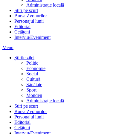
Administrație locală
Stiri pe scurt
Bursa Zvonurilor
Personajul lunii
Editorial
Cetățeni
Interviu/Eveniment
Menu
Știrile zilei
Politic
Economie
Social
Cultură
Sănătate
Sport
Monden
Administrație locală
Stiri pe scurt
Bursa Zvonurilor
Personajul lunii
Editorial
Cetățeni
Interviu/Eveniment