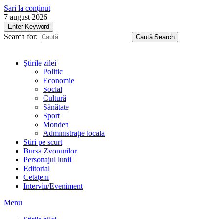
Sari la conținut
7 august 2026
Enter Keyword
Search for:
Caută
Search
Știrile zilei
Politic
Economie
Social
Cultură
Sănătate
Sport
Monden
Administrație locală
Stiri pe scurt
Bursa Zvonurilor
Personajul lunii
Editorial
Cetățeni
Interviu/Eveniment
Menu