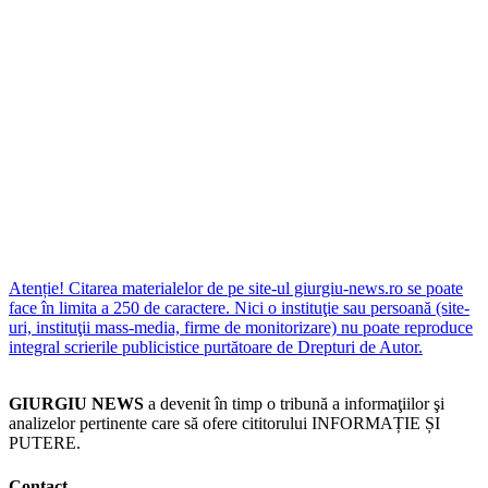
Atenție! Citarea materialelor de pe site-ul giurgiu-news.ro se poate
face în limita a 250 de caractere. Nici o instituţie sau persoană (site-
uri, instituţii mass-media, firme de monitorizare) nu poate reproduce
integral scrierile publicistice purtătoare de Drepturi de Autor.
GIURGIU NEWS
a devenit în timp o tribună a informaţiilor şi
analizelor pertinente care să ofere cititorului INFORMAȚIE ȘI
PUTERE.
Contact