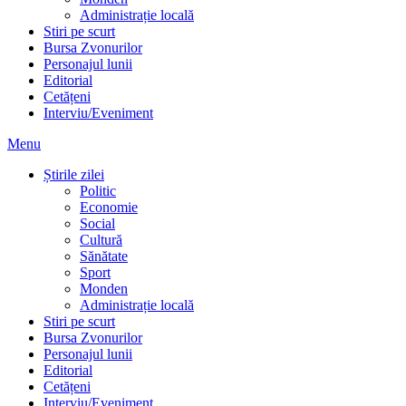
Administrație locală
Stiri pe scurt
Bursa Zvonurilor
Personajul lunii
Editorial
Cetățeni
Interviu/Eveniment
Menu
Știrile zilei
Politic
Economie
Social
Cultură
Sănătate
Sport
Monden
Administrație locală
Stiri pe scurt
Bursa Zvonurilor
Personajul lunii
Editorial
Cetățeni
Interviu/Eveniment