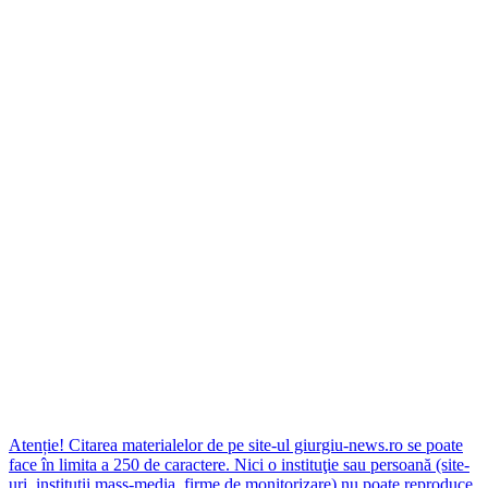
Atenție! Citarea materialelor de pe site-ul giurgiu-news.ro se poate
face în limita a 250 de caractere. Nici o instituţie sau persoană (site-
uri, instituţii mass-media, firme de monitorizare) nu poate reproduce