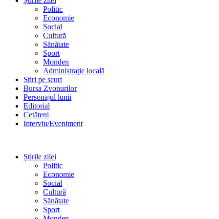
Știrile zilei
Politic
Economie
Social
Cultură
Sănătate
Sport
Monden
Administrație locală
Stiri pe scurt
Bursa Zvonurilor
Personajul lunii
Editorial
Cetățeni
Interviu/Eveniment
Știrile zilei
Politic
Economie
Social
Cultură
Sănătate
Sport
Monden