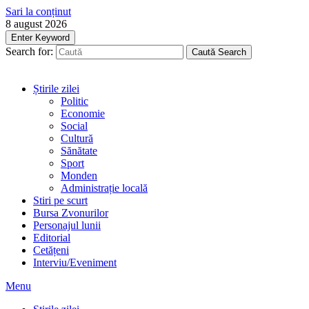
Sari la conținut
8 august 2026
Enter Keyword
Search for:
Caută
Search
Știrile zilei
Politic
Economie
Social
Cultură
Sănătate
Sport
Monden
Administrație locală
Stiri pe scurt
Bursa Zvonurilor
Personajul lunii
Editorial
Cetățeni
Interviu/Eveniment
Menu