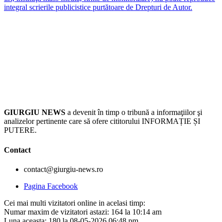
integral scrierile publicistice purtătoare de Drepturi de Autor.
GIURGIU NEWS
a devenit în timp o tribună a informaţiilor şi
analizelor pertinente care să ofere cititorului INFORMAȚIE ȘI
PUTERE.
Contact
contact@giurgiu-news.ro
Pagina Facebook
Cei mai multi vizitatori online in acelasi timp:
Numar maxim de vizitatori astazi: 164 la 10:14 am
Luna aceasta: 180 la 08-05-2026 06:48 pm