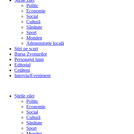
Știrile zilei
Politic
Economie
Social
Cultură
Sănătate
Sport
Monden
Administrație locală
Stiri pe scurt
Bursa Zvonurilor
Personajul lunii
Editorial
Cetățeni
Interviu/Eveniment
Știrile zilei
Politic
Economie
Social
Cultură
Sănătate
Sport
Monden