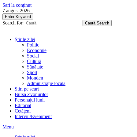
Sari la conținut
7 august 2026
Enter Keyword
Search for:
Caută
Search
Știrile zilei
Politic
Economie
Social
Cultură
Sănătate
Sport
Monden
Administrație locală
Stiri pe scurt
Bursa Zvonurilor
Personajul lunii
Editorial
Cetățeni
Interviu/Eveniment
Menu