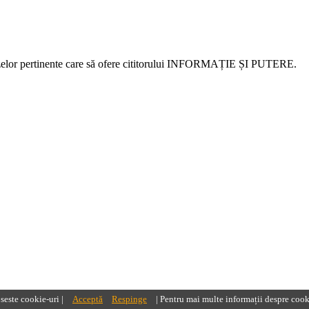
alizelor pertinente care să ofere cititorului INFORMAȚIE ȘI PUTERE.
oseste cookie-uri |
Acceptă
Respinge
| Pentru mai multe informații despre cook