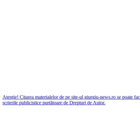
Atenție! Citarea materialelor de pe site-ul giurgiu-news.ro se poate fac
scrierile publicistice purtătoare de Drepturi de Autor.