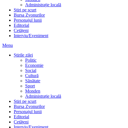
Administrație locală
Stiri pe scurt
Bursa Zvonurilor
Personajul lunii
Editorial
Cetățeni
Interviu/Eveniment
Menu
Știrile zilei
Politic
Economie
Social
Cultură
Sănătate
Sport
Monden
Administrație locală
Stiri pe scurt
Bursa Zvonurilor
Personajul lunii
Editorial
Cetățeni
Interviu/Eveniment