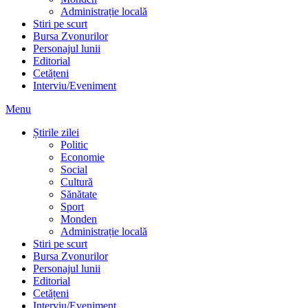
Administrație locală
Stiri pe scurt
Bursa Zvonurilor
Personajul lunii
Editorial
Cetățeni
Interviu/Eveniment
Menu
Știrile zilei
Politic
Economie
Social
Cultură
Sănătate
Sport
Monden
Administrație locală
Stiri pe scurt
Bursa Zvonurilor
Personajul lunii
Editorial
Cetățeni
Interviu/Eveniment