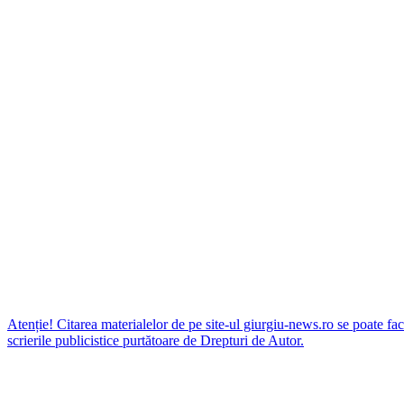
Atenție! Citarea materialelor de pe site-ul giurgiu-news.ro se poate fac
scrierile publicistice purtătoare de Drepturi de Autor.