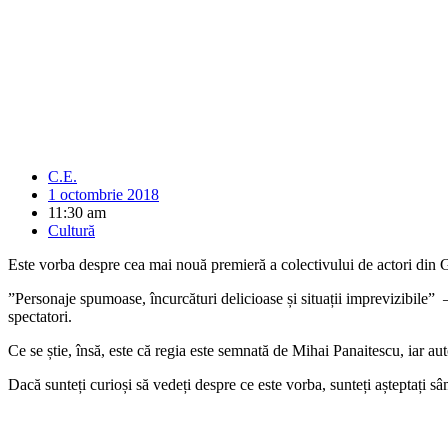
C.E.
1 octombrie 2018
11:30 am
Cultură
Este vorba despre cea mai nouă premieră a colectivului de actori din 
”Personaje spumoase, încurcături delicioase și situații imprevizibile” – 
spectatori.
Ce se știe, însă, este că regia este semnată de Mihai Panaitescu, iar a
Dacă sunteți curioși să vedeți despre ce este vorba, sunteți așteptați s