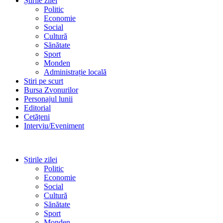
Știrile zilei
Politic
Economie
Social
Cultură
Sănătate
Sport
Monden
Administrație locală
Stiri pe scurt
Bursa Zvonurilor
Personajul lunii
Editorial
Cetățeni
Interviu/Eveniment
Știrile zilei
Politic
Economie
Social
Cultură
Sănătate
Sport
Monden