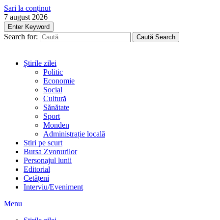
Sari la conținut
7 august 2026
Enter Keyword
Search for:
Caută
Search
Știrile zilei
Politic
Economie
Social
Cultură
Sănătate
Sport
Monden
Administrație locală
Stiri pe scurt
Bursa Zvonurilor
Personajul lunii
Editorial
Cetățeni
Interviu/Eveniment
Menu