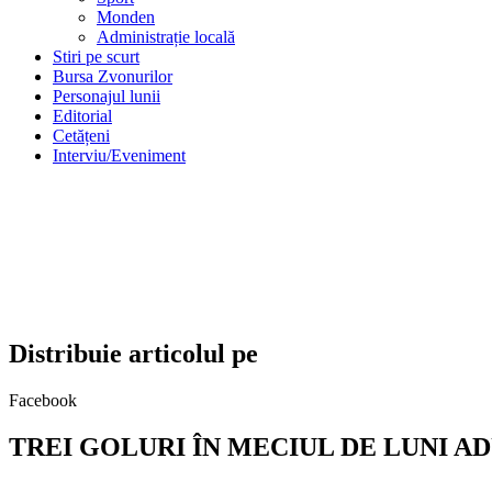
Monden
Administrație locală
Stiri pe scurt
Bursa Zvonurilor
Personajul lunii
Editorial
Cetățeni
Interviu/Eveniment
Distribuie articolul pe
Facebook
TREI GOLURI ÎN MECIUL DE LUNI AD