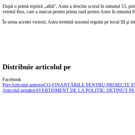
După o primă repriză „albă”, Astra a deschis scorul în minutul 53, prin 
venitul Bus, care a marcat pentru prima oară pentru Astra în minutul 8
În urma acestei victorii, Astra termină sezonul regulat pe locul III şi int
Distribuie articolul pe
Facebook
Prev
Articolul anterior
CO-FINANŢĂRILE PENTRU PROIECTE EU
Articolul următor
AVERTISMENT DE LA POLIŢIE: DEŢINUT P