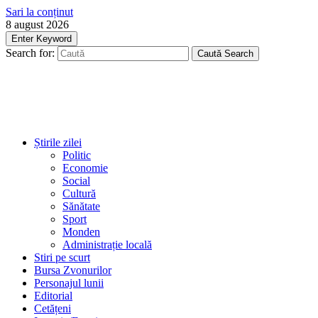
Sari la conținut
8 august 2026
Enter Keyword
Search for:
Caută
Search
Știrile zilei
Politic
Economie
Social
Cultură
Sănătate
Sport
Monden
Administrație locală
Stiri pe scurt
Bursa Zvonurilor
Personajul lunii
Editorial
Cetățeni