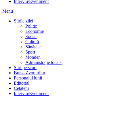
Interviu/Eveniment
Menu
Știrile zilei
Politic
Economie
Social
Cultură
Sănătate
Sport
Monden
Administrație locală
Stiri pe scurt
Bursa Zvonurilor
Personajul lunii
Editorial
Cetățeni
Interviu/Eveniment