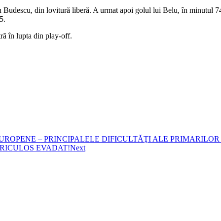
Budescu, din lovitură liberă. A urmat apoi golul lui Belu, în minutul 74, 
5.
ră în lupta din play-off.
ROPENE – PRINCIPALELE DIFICULTĂŢI ALE PRIMARILOR
ERICULOS EVADAT!
Next