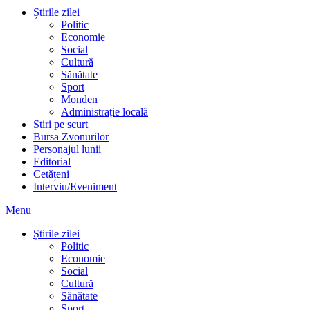
Știrile zilei
Politic
Economie
Social
Cultură
Sănătate
Sport
Monden
Administrație locală
Stiri pe scurt
Bursa Zvonurilor
Personajul lunii
Editorial
Cetățeni
Interviu/Eveniment
Menu
Știrile zilei
Politic
Economie
Social
Cultură
Sănătate
Sport