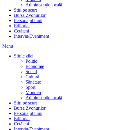
Administrație locală
Stiri pe scurt
Bursa Zvonurilor
Personajul lunii
Editorial
Cetățeni
Interviu/Eveniment
Menu
Știrile zilei
Politic
Economie
Social
Cultură
Sănătate
Sport
Monden
Administrație locală
Stiri pe scurt
Bursa Zvonurilor
Personajul lunii
Editorial
Cetățeni
Interviu/Eveniment