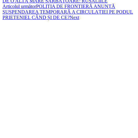
DE O ALTĂ MARE SĂRBĂTOARE: RUSALIILE
Articolul următor
POLIȚIA DE FRONTIERĂ ANUNȚĂ
SUSPENDAREA TEMPORARĂ A CIRCULAȚIEI PE PODUL
PRIETENIEI. CÂND ȘI DE CE?
Next