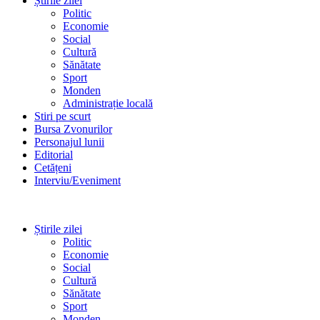
Știrile zilei
Politic
Economie
Social
Cultură
Sănătate
Sport
Monden
Administrație locală
Stiri pe scurt
Bursa Zvonurilor
Personajul lunii
Editorial
Cetățeni
Interviu/Eveniment
Știrile zilei
Politic
Economie
Social
Cultură
Sănătate
Sport
Monden