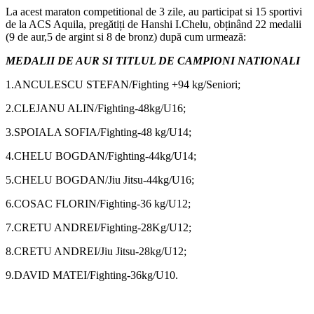
La acest maraton competitional de 3 zile, au participat si 15 sportivi
de la ACS Aquila, pregătiți de Hanshi I.Chelu, obținând 22 medalii
(9 de aur,5 de argint si 8 de bronz) după cum urmează:
MEDALII DE AUR SI TITLUL DE CAMPIONI NATIONALI
1.ANCULESCU STEFAN/Fighting +94 kg/Seniori;
2.CLEJANU ALIN/Fighting-48kg/U16;
3.SPOIALA SOFIA/Fighting-48 kg/U14;
4.CHELU BOGDAN/Fighting-44kg/U14;
5.CHELU BOGDAN/Jiu Jitsu-44kg/U16;
6.COSAC FLORIN/Fighting-36 kg/U12;
7.CRETU ANDREI/Fighting-28Kg/U12;
8.CRETU ANDREI/Jiu Jitsu-28kg/U12;
9.DAVID MATEI/Fighting-36kg/U10.