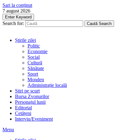
Sari la conținut
7 august 2026
Enter Keyword
Search for:
Caută
Search
Știrile zilei
Politic
Economie
Social
Cultură
Sănătate
Sport
Monden
Administrație locală
Stiri pe scurt
Bursa Zvonurilor
Personajul lunii
Editorial
Cetățeni
Interviu/Eveniment
Menu