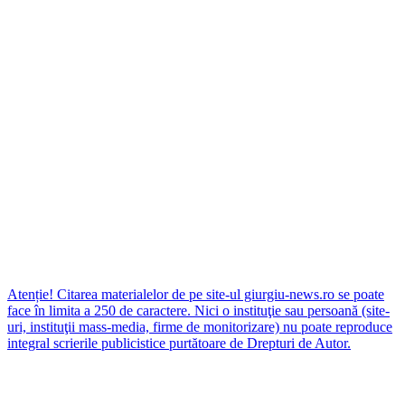
Atenție! Citarea materialelor de pe site-ul giurgiu-news.ro se poate
face în limita a 250 de caractere. Nici o instituţie sau persoană (site-
uri, instituţii mass-media, firme de monitorizare) nu poate reproduce
integral scrierile publicistice purtătoare de Drepturi de Autor.