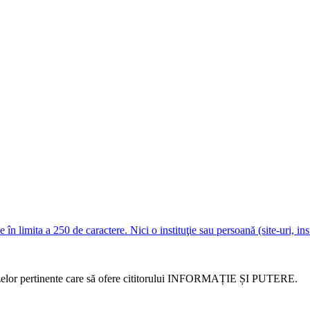
e în limita a 250 de caractere. Nici o instituţie sau persoană (site-uri, i
alizelor pertinente care să ofere cititorului INFORMAȚIE ȘI PUTERE.