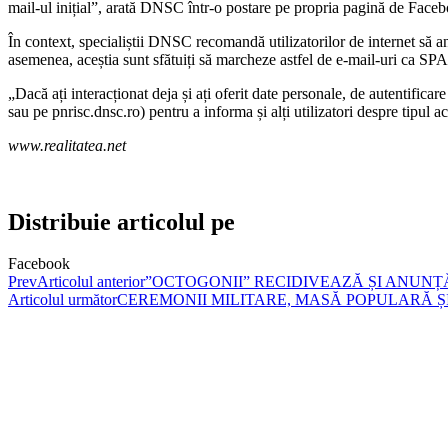
mail-ul inițial”, arată DNSC într-o postare pe propria pagină de Face
În context, specialiștii DNSC recomandă utilizatorilor de internet să an
asemenea, aceștia sunt sfătuiți să marcheze astfel de e-mail-uri ca SP
„Dacă ați interacționat deja și ați oferit date personale, de autentific
sau pe pnrisc.dnsc.ro) pentru a informa și alți utilizatori despre tipul a
www.realitatea.net
Distribuie articolul pe
Facebook
Prev
Articolul anterior
”OCTOGONII” RECIDIVEAZĂ ȘI ANUNȚ
Articolul următor
CEREMONII MILITARE, MASĂ POPULARĂ ȘI