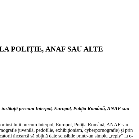
LA POLIȚIE, ANAF SAU ALTE
or instituții precum Interpol, Europol, Poliția Română, ANAF sau
 unor instituții precum Interpol, Europol, Poliția Română, ANAF sau
nografie juvenilă, pedofilie, exhibiționism, cyberpornografie) și prin
atorii încearcă să obțină date sensibile printr-un simplu „reply” la e-