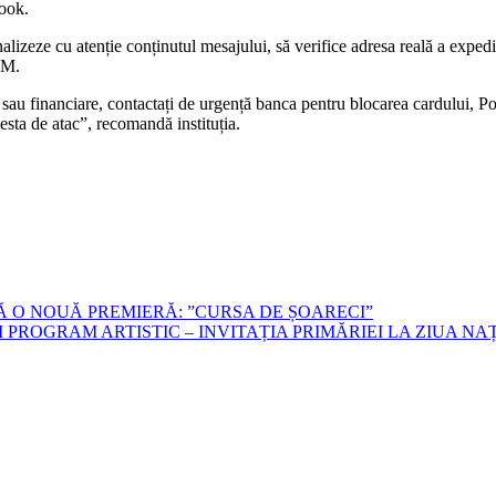
book.
alizeze cu atenție conținutul mesajului, să verifice adresa reală a expedi
AM.
are sau financiare, contactați de urgență banca pentru blocarea cardului,
cesta de atac”, recomandă instituția.
Ă O NOUĂ PREMIERĂ: ”CURSA DE ȘOARECI”
 PROGRAM ARTISTIC – INVITAȚIA PRIMĂRIEI LA ZIUA N