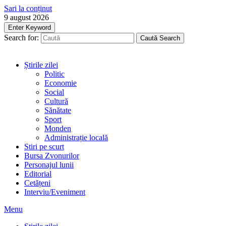
Sari la conținut
9 august 2026
Enter Keyword
Search for:
Caută
Search
Știrile zilei
Politic
Economie
Social
Cultură
Sănătate
Sport
Monden
Administrație locală
Stiri pe scurt
Bursa Zvonurilor
Personajul lunii
Editorial
Cetățeni
Interviu/Eveniment
Menu