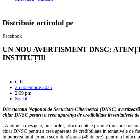
Distribuie articolul pe
Facebook
UN NOU AVERTISMENT DNSC: ATENȚIE
INSTITUȚII!
C.E.
25 noiembrie 2025
2:09 pm
Social
Directoratul Național de Securitate Cibernetică (DNSC) avertizează 
chiar DNSC pentru a crea aparența de credibilitate în tentativele de
„Atenție la mesajele, link-urile și documentele primite din surse necu
chiar DNSC pentru a crea aparența de credibilitate în tentativele de fr
impunerea unui termen scurt de răspuns (48 de ore), pentru a induce pres