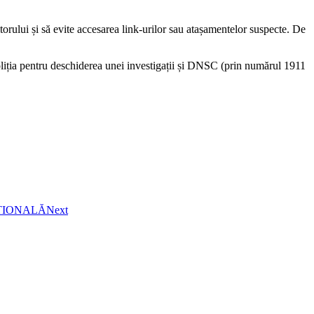
torului și să evite accesarea link-urilor sau atașamentelor suspecte. De
 Poliția pentru deschiderea unei investigații și DNSC (prin numărul 1911
AȚIONALĂ
Next