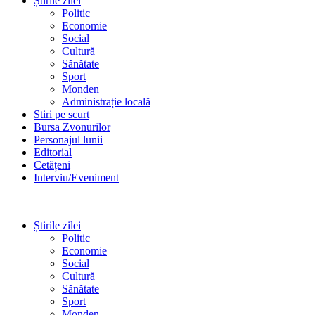
Știrile zilei
Politic
Economie
Social
Cultură
Sănătate
Sport
Monden
Administrație locală
Stiri pe scurt
Bursa Zvonurilor
Personajul lunii
Editorial
Cetățeni
Interviu/Eveniment
Știrile zilei
Politic
Economie
Social
Cultură
Sănătate
Sport
Monden