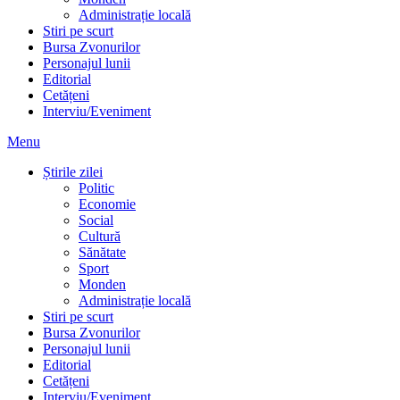
Administrație locală
Stiri pe scurt
Bursa Zvonurilor
Personajul lunii
Editorial
Cetățeni
Interviu/Eveniment
Menu
Știrile zilei
Politic
Economie
Social
Cultură
Sănătate
Sport
Monden
Administrație locală
Stiri pe scurt
Bursa Zvonurilor
Personajul lunii
Editorial
Cetățeni
Interviu/Eveniment