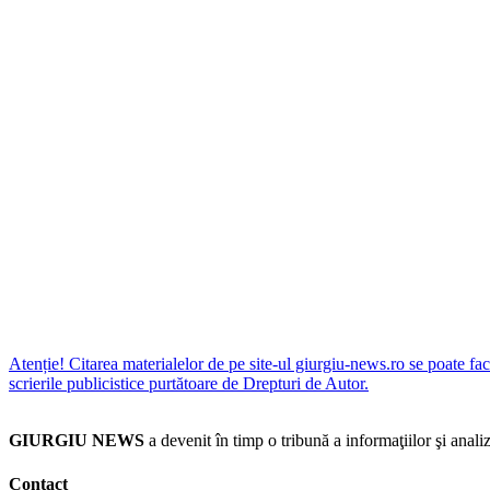
Atenție! Citarea materialelor de pe site-ul giurgiu-news.ro se poate fac
scrierile publicistice purtătoare de Drepturi de Autor.
GIURGIU NEWS
a devenit în timp o tribună a informaţiilor şi an
Contact