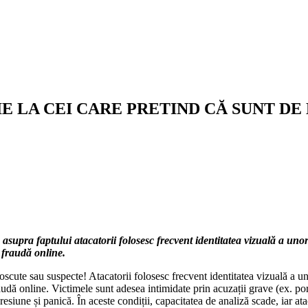
 LA CEI CARE PRETIND CĂ SUNT DE 
asupra faptului atacatorii folosesc frecvent identitatea vizuală a un
 fraudă online.
noscute sau suspecte! Atacatorii folosesc frecvent identitatea vizuală a
audă online. Victimele sunt adesea intimidate prin acuzații grave (ex. por
iune și panică. În aceste condiții, capacitatea de analiză scade, iar atac