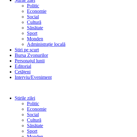
Știrile zilei
Politic
Economie
Social
Cultură
Sănătate
Sport
Monden
Administrație locală
Stiri pe scurt
Bursa Zvonurilor
Personajul lunii
Editorial
Cetățeni
Interviu/Eveniment
Știrile zilei
Politic
Economie
Social
Cultură
Sănătate
Sport
Monden