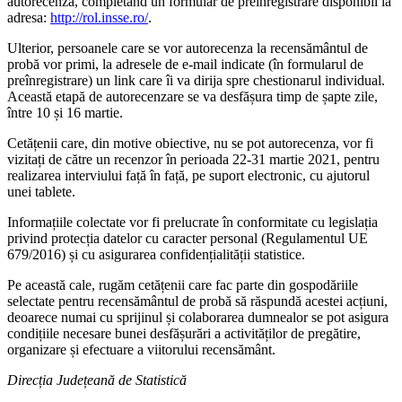
autorecenza, completând un formular de preînregistrare disponibil la
adresa:
http://rol.insse.ro/
.
Ulterior, persoanele care se vor autorecenza la recensământul de
probă vor primi, la adresele de e-mail indicate (în formularul de
preînregistrare) un link care îi va dirija spre chestionarul individual.
Această etapă de autorecenzare se va desfășura timp de șapte zile,
între 10 și 16 martie.
Cetățenii care, din motive obiective, nu se pot autorecenza, vor fi
vizitați de către un recenzor în perioada 22-31 martie 2021, pentru
realizarea interviului față în față, pe suport electronic, cu ajutorul
unei tablete.
Informațiile colectate vor fi prelucrate în conformitate cu legislația
privind protecția datelor cu caracter personal (Regulamentul UE
679/2016) și cu asigurarea confidențialității statistice.
Pe această cale, rugăm cetățenii care fac parte din gospodăriile
selectate pentru recensământul de probă să răspundă acestei acțiuni,
deoarece numai cu sprijinul și colaborarea dumnealor se pot asigura
condițiile necesare bunei desfășurări a activităților de pregătire,
organizare și efectuare a viitorului recensământ.
Direcția Județeană de Statistică