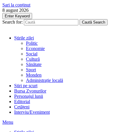
Sari la conținut
8 august 2026
Enter Keyword
Search for:
Caută
Search
Știrile zilei
Politic
Economie
Social
Cultură
Sănătate
Sport
Monden
Administrație locală
Stiri pe scurt
Bursa Zvonurilor
Personajul lunii
Editorial
Cetățeni
Interviu/Eveniment
Menu