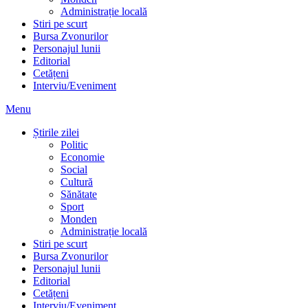
Administrație locală
Stiri pe scurt
Bursa Zvonurilor
Personajul lunii
Editorial
Cetățeni
Interviu/Eveniment
Menu
Știrile zilei
Politic
Economie
Social
Cultură
Sănătate
Sport
Monden
Administrație locală
Stiri pe scurt
Bursa Zvonurilor
Personajul lunii
Editorial
Cetățeni
Interviu/Eveniment