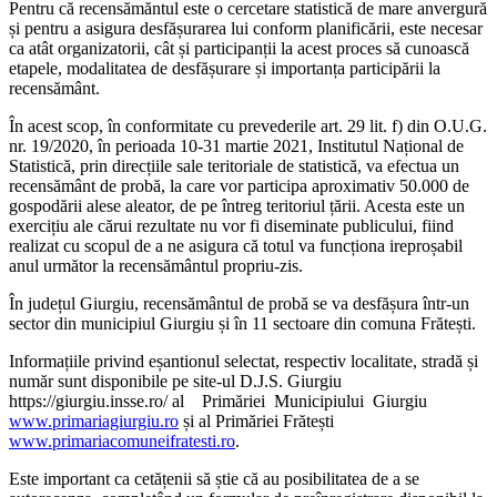
Pentru că recensămăntul este o cercetare statistică de mare anvergură
și pentru a asigura desfășurarea lui conform planificării, este necesar
ca atât organizatorii, cât și participanții la acest proces să cunoască
etapele, modalitatea de desfășurare și importanța participării la
recensământ.
În acest scop, în conformitate cu prevederile art. 29 lit. f) din O.U.G.
nr. 19/2020, în perioada 10-31 martie 2021, Institutul Național de
Statistică, prin direcțiile sale teritoriale de statistică, va efectua un
recensământ de probă, la care vor participa aproximativ 50.000 de
gospodării alese aleator, de pe întreg teritoriul țării. Acesta este un
exercițiu ale cărui rezultate nu vor fi diseminate publicului, fiind
realizat cu scopul de a ne asigura că totul va funcționa ireproșabil
anul următor la recensământul propriu-zis.
În județul Giurgiu, recensământul de probă se va desfășura într-un
sector din municipiul Giurgiu și în 11 sectoare din comuna Frătești.
Informațiile privind eșantionul selectat, respectiv localitate, stradă și
număr sunt disponibile pe site-ul D.J.S. Giurgiu
https://giurgiu.insse.ro/ al Primăriei Municipiului Giurgiu
www.primariagiurgiu.ro
și al Primăriei Frătești
www.primariacomuneifratesti.ro
.
Este important ca cetățenii să știe că au posibilitatea de a se