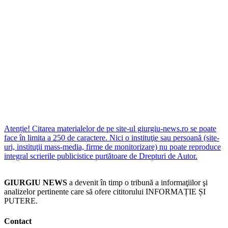
Atenție! Citarea materialelor de pe site-ul giurgiu-news.ro se poate
face în limita a 250 de caractere. Nici o instituţie sau persoană (site-
uri, instituţii mass-media, firme de monitorizare) nu poate reproduce
integral scrierile publicistice purtătoare de Drepturi de Autor.
GIURGIU NEWS
a devenit în timp o tribună a informaţiilor şi
analizelor pertinente care să ofere cititorului INFORMAȚIE ȘI
PUTERE.
Contact