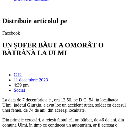
Distribuie articolul pe
Facebook
UN ȘOFER BĂUT A OMORÂT O
BĂTRÂNĂ LA ULMI
C.E.
11 decembrie 2023
4:39 pm
Social
La data de 7 decembrie a.c., ora 13.50, pe D.C. 54, în localitatea
Ulmi, județul Giurgiu, a avut loc un accident rutier, soldat cu decesul
unei femei, de 74 de ani, din aceeași localitate.
Din primele cercetări, a reieșit faptul că, un bărbat, de 46 de ani, din
comuna Ulmi, în timp ce conducea un autoturism, ar fi acroșat o