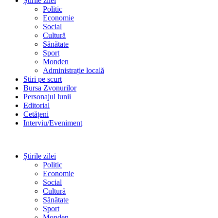
Știrile zilei
Politic
Economie
Social
Cultură
Sănătate
Sport
Monden
Administrație locală
Stiri pe scurt
Bursa Zvonurilor
Personajul lunii
Editorial
Cetățeni
Interviu/Eveniment
Știrile zilei
Politic
Economie
Social
Cultură
Sănătate
Sport
Monden