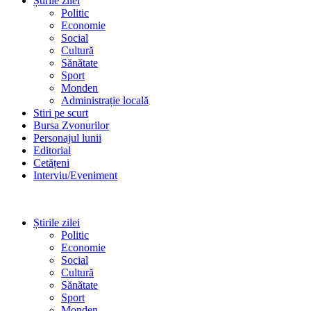
Știrile zilei
Politic
Economie
Social
Cultură
Sănătate
Sport
Monden
Administrație locală
Stiri pe scurt
Bursa Zvonurilor
Personajul lunii
Editorial
Cetățeni
Interviu/Eveniment
Știrile zilei
Politic
Economie
Social
Cultură
Sănătate
Sport
Monden