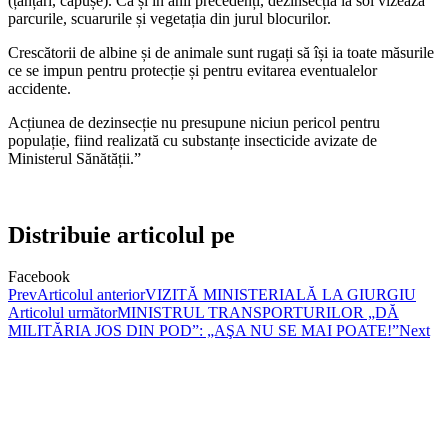
(țânțari, căpușe). Ca și în anii precedenți, dezinsecția la sol vizează
parcurile, scuarurile și vegetația din jurul blocurilor.
Crescătorii de albine și de animale sunt rugați să își ia toate măsurile
ce se impun pentru protecție și pentru evitarea eventualelor
accidente.
Acțiunea de dezinsecție nu presupune niciun pericol pentru
populație, fiind realizată cu substanțe insecticide avizate de
Ministerul Sănătății.”
Distribuie articolul pe
Facebook
Prev
Articolul anterior
VIZITĂ MINISTERIALĂ LA GIURGIU
Articolul următor
MINISTRUL TRANSPORTURILOR „DĂ
MILITĂRIA JOS DIN POD”: „AŞA NU SE MAI POATE!”
Next