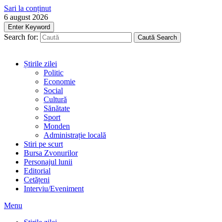
Sari la conținut
6 august 2026
Enter Keyword
Search for:
Caută
Search
Știrile zilei
Politic
Economie
Social
Cultură
Sănătate
Sport
Monden
Administrație locală
Stiri pe scurt
Bursa Zvonurilor
Personajul lunii
Editorial
Cetățeni
Interviu/Eveniment
Menu