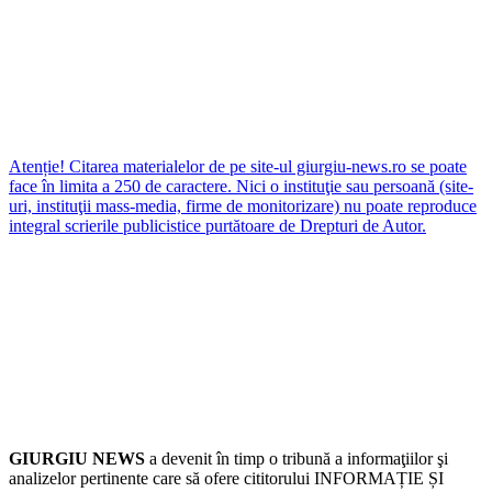
Atenție! Citarea materialelor de pe site-ul giurgiu-news.ro se poate
face în limita a 250 de caractere. Nici o instituţie sau persoană (site-
uri, instituţii mass-media, firme de monitorizare) nu poate reproduce
integral scrierile publicistice purtătoare de Drepturi de Autor.
GIURGIU NEWS
a devenit în timp o tribună a informaţiilor şi
analizelor pertinente care să ofere cititorului INFORMAȚIE ȘI