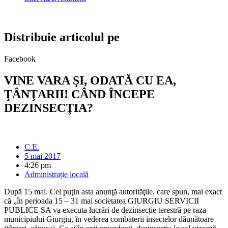
Distribuie articolul pe
Facebook
VINE VARA ŞI, ODATĂ CU EA,
ŢÂNŢARII! CÂND ÎNCEPE
DEZINSECŢIA?
C.E.
5 mai 2017
4:26 pm
Administrație locală
După 15 mai. Cel puţin asta anunţă autorităţile, care spun, mai exact
că „în perioada 15 – 31 mai societatea GIURGIU SERVICII
PUBLICE SA va executa lucrări de dezinsecție terestră pe raza
municipiului Giurgiu, în vederea combaterii insectelor dăunătoare