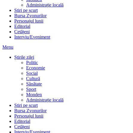
Administrație locală
Stiri pe scurt
Bursa Zvonurilor
Personajul lunii
Editorial
Cetățeni
Interviu/Eveniment
Menu
Știrile zilei
Politic
Economie
Social
Cultură
Sănătate
Sport
Monden
Administrație locală
Stiri pe scurt
Bursa Zvonurilor
Personajul lunii
Editorial
Cetățeni
Interviu/Eveniment